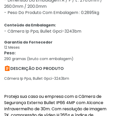
- Dimensao Da Embalagem A / P / L : 270.0mm /
260.0mm / 200.0mm
- Peso Do Produto Com Embalagem : 0.2895kg
Conteúdo da Embalagem:
- Câmera Ip Ppa, Bullet Gpci-3243bm
Garantia do Fornecedor
12 Meses
Peso
:
290 gramas (bruto com embalagem)

DESCRIÇÃO DO PRODUTO
Câmera Ip Ppa, Bullet Gpci-3243bm
Proteja sua casa ou empresa com a Câmera de
Segurança Externa Bullet IP66 4MP com Alcance
Infravermelho de 30m. Com resolução de imagem
2K, compressão de vídeo H.265+ e índice de