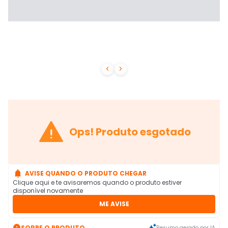



Ops! Produto esgotado

AVISE QUANDO O PRODUTO CHEGAR
Clique aqui e te avisaremos quando o produto estiver
disponível novamente
ME AVISE

SOBRE O PRODUTO
Resumo gerado por IA