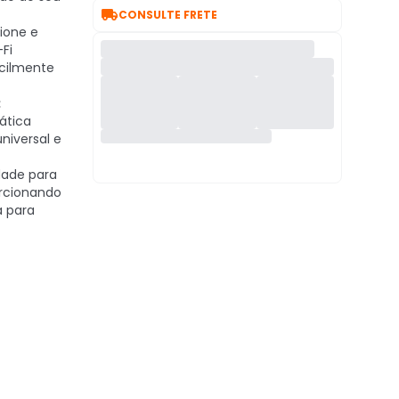

CONSULTE FRETE
ione e
-Fi
cilmente
:
ática
niversal e
ade para
orcionando
a para