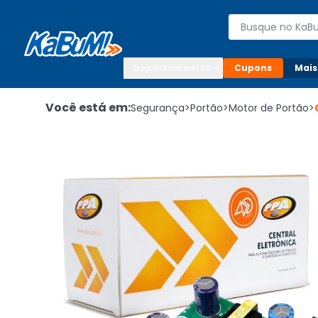
Enviar para:

Buscar produto
Digite o CEP

Departamentos
Cupons
Mais
Você está em:
Segurança
>
Portão
>
Motor de Portão
>