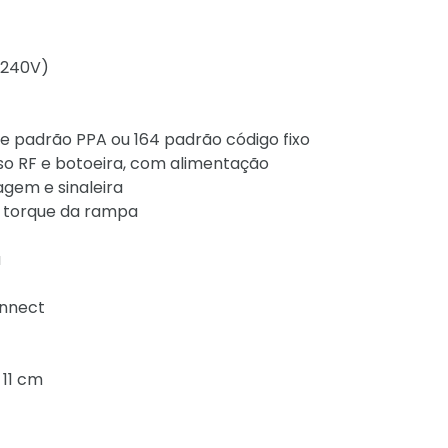
-240V)
e padrão PPA ou 164 padrão código fixo
lso RF e botoeira, com alimentação
agem e sinaleira
; torque da rampa
a
onnect
 11 cm