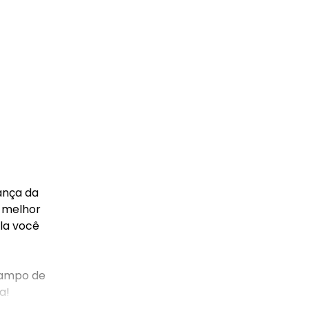
ança da
e melhor
ela você
 campo de
a!