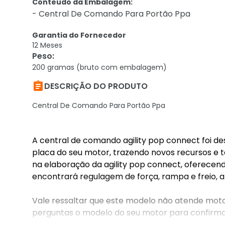
Conteúdo da Embalagem:
- Central De Comando Para Portão Ppa
Garantia do Fornecedor
12 Meses
Peso
:
200 gramas (bruto com embalagem)

DESCRIÇÃO DO PRODUTO
Central De Comando Para Portão Ppa
A central de comando agility pop connect foi d
placa do seu motor, trazendo novos recursos e te
na elaboração da agility pop connect, oferecend
encontrará regulagem de força, rampa e freio, a
Vale ressaltar que este modelo não atende moto
perguntas o modelo do seu motor para confirmar