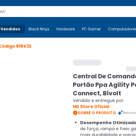
s
 Vendidos
Mais-v-
Black Ninja
Black Ninja
Hardware
Hardware
PC Gamer
PC Gamer
Computadore
Co
Código
619432
Central De Comand
Portão Ppa Agility 
Connect, Bivolt
Vendido e entregue por:
HD Store Oficial

SOBRE O PRODUTO
Resumo 
Desempenho Otimizado
de força, rampa e freio 
mais durabilidade e preci