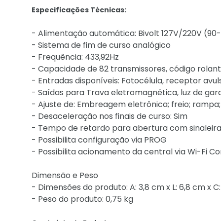
Especificações Técnicas:
- Alimentação automática: Bivolt 127V/220V (90
- Sistema de fim de curso analógico
- Frequência: 433,92Hz
- Capacidade de 82 transmissores, código rolant
- Entradas disponíveis: Fotocélula, receptor avu
- Saídas para Trava eletromagnética, luz de gar
- Ajuste de: Embreagem eletrônica; freio; rampa
- Desaceleração nos finais de curso: Sim
- Tempo de retardo para abertura com sinaleir
- Possibilita configuração via PROG
- Possibilita acionamento da central via Wi-Fi C
Dimensão e Peso
- Dimensões do produto: A: 3,8 cm x L: 6,8 cm x C:
- Peso do produto: 0,75 kg