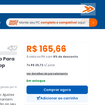
Buscar
s
mputadores
Periféricos
Periféricos
TV
Venda no KaBuM!
TV
Venda no KaBuM!
R$ 165,66


À vista no PIX
com
8
% de desconto
o Para
Pop
7
x
R$ 25,72
s/ juros
Ver detalhes de parcelamento
Em estoque
gerado por IA
Comprar agora
:
Ajustes
Adicionar ao carrinho
garantem
são ao seu