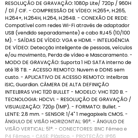
RESOLUÇÃO DE GRAVAÇÃO: 1080p Lite/ 720p / 960H
/ D1 / CIF. - COMPRESSÃO DE VÍDEO: H.265+, H.265,
H.264+, H.264H, H.264, H.264B. - CONEXÃO DE REDE:
Compatível com redes Wi-Fi através de adaptador
USB (vendido separadamente) e cabo RJ45 (10/100
M). - SAÍDAS DE VÍDEO: VGA e HDMI. - INTELIGÊNCIA
DE VÍDEO: Detecção inteligente de pessoas, veículos
e/ou movimento, Perda de vídeo e Mascaramento. -
MODO DE GRAVAÇÃO: Suporta 1 HD SATA interno de
até 18 TB. - ACESSO REMOTO: Nuvem e DDNS sem
custo. - APLICATIVO DE ACESSO REMOTO: Intelbras
iSIC, Guardian. CÂMERA DE ALTA DEFINIÇÃO
INTELBRAS VHC 1120 BULLET - MODELO: VHC 1120 B. -
TECNOLOGIA: HDCVI. - RESOLUÇÃO DE GRAVAÇÃO /
VISUALIZAÇÃO: 720p (1MP). - FORMATO: Bullet. -
LENTE: 2.8 mm. - SENSOR: 1/4" 1 megapixels CMOS. -
ÂNGULO DE VISÃO HORIZONTAL: 96°. - ÂNGULO DE
VISÃO VERTICAL: 51°. - CONECTORES: BNC Fêmea e
P4 Fêmea. - CASE: Plástico. - PROTEÇÃO: IP66