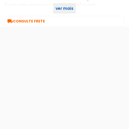
(proteção contra poeira e chuva) e anti-
ver mais
vandalismo. - INFRAVERMELHO: Sim - 20 metros.

CONSULTE FRETE