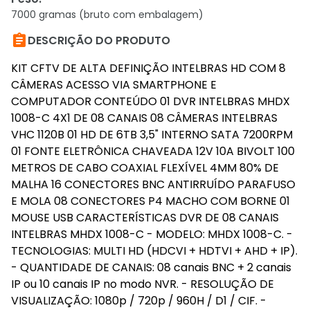
7000 gramas (bruto com embalagem)

DESCRIÇÃO DO PRODUTO
KIT CFTV DE ALTA DEFINIÇÃO INTELBRAS HD COM 8
CÂMERAS ACESSO VIA SMARTPHONE E
COMPUTADOR CONTEÚDO 01 DVR INTELBRAS MHDX
1008-C 4X1 DE 08 CANAIS 08 CÂMERAS INTELBRAS
VHC 1120B 01 HD DE 6TB 3,5" INTERNO SATA 7200RPM
01 FONTE ELETRÔNICA CHAVEADA 12V 10A BIVOLT 100
METROS DE CABO COAXIAL FLEXÍVEL 4MM 80% DE
MALHA 16 CONECTORES BNC ANTIRRUÍDO PARAFUSO
E MOLA 08 CONECTORES P4 MACHO COM BORNE 01
MOUSE USB CARACTERÍSTICAS DVR DE 08 CANAIS
INTELBRAS MHDX 1008-C - MODELO: MHDX 1008-C. -
TECNOLOGIAS: MULTI HD (HDCVI + HDTVI + AHD + IP).
- QUANTIDADE DE CANAIS: 08 canais BNC + 2 canais
IP ou 10 canais IP no modo NVR. - RESOLUÇÃO DE
VISUALIZAÇÃO: 1080p / 720p / 960H / D1 / CIF. -