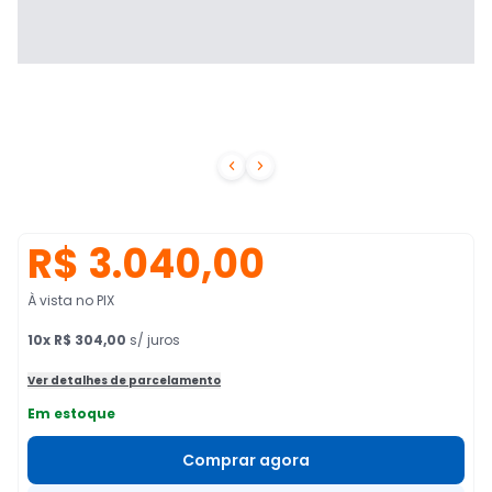


R$ 3.040,00
À vista no PIX
10
x
R$ 304,00
s/ juros
Ver detalhes de parcelamento
Em estoque
Comprar agora