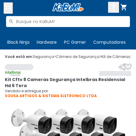



Buscar produtos


Enviar para:
Digite o CEP
Black Ninja
Hardware
PC Gamer
Computadores
P

Olá. Acesse sua conta
Você está em:
Segurança
>
Câmera de Segurança
>
Kit de Câmeras
>
C


ENTRE

Departamentos
Kit Cftv 8 Cameras Segurança Intelbras Residencial
CADASTRE-SE
Cupons

Hd 6 Tera
Vendido e entregue por:
SOUSA ARTIGOS & SISTEMA ELETRONICO LTDA
Mais Vendidos

Ativar tradutor em libras
