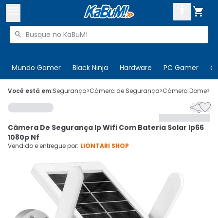



Buscar produtos


Enviar para:
Digite o CEP
Mundo Gamer
Black Ninja
Hardware
PC Gamer
C

Olá. Acesse sua conta
Você está em:
Segurança
>
Câmera de Segurança
>
Câmera Dome
>
C


ENTRE

Departamentos
Câmera De Segurança Ip Wifi Com Bateria Solar Ip66
CADASTRE-SE
Cupons

1080p Nf
Vendido e entregue por:
LIONTARI SHOP
Mais Vendidos

Ativar tradutor em libras
