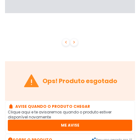



Ops! Produto esgotado

AVISE QUANDO O PRODUTO CHEGAR
Clique aqui e te avisaremos quando o produto estiver
disponível novamente
ME AVISE

SOBRE O PRODUTO
Resumo gerado por IA