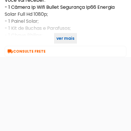
Você vai receber:
- 1 Câmera Ip Wifi Bullet Segurança Ip66 Energia
Solar Full Hd 1080p;
- 1 Painel Solar;
- 1 Kit de Buchas e Parafusos;
- 1 Chave Philips;
ver mais
- Manual de Instruções.

CONSULTE FRETE