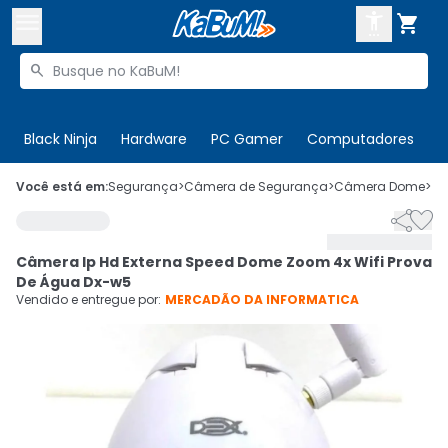



Buscar produtos


Enviar para:
Digite o CEP
Black Ninja
Hardware
PC Gamer
Computadores
P

Olá. Acesse sua conta
Você está em:
Segurança
>
Câmera de Segurança
>
Câmera Dome
>
C


ENTRE

Departamentos
Câmera Ip Hd Externa Speed Dome Zoom 4x Wifi Prova
CADASTRE-SE
Cupons

De Água Dx-w5
Vendido e entregue por:
MERCADÃO DA INFORMATICA
Mais Vendidos

Ativar tradutor em libras
