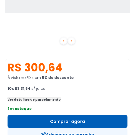


R$ 300,64
À vista no PIX
com
5
% de desconto
10
x
R$ 31,64
s/ juros
Ver detalhes de parcelamento
Em estoque
Comprar agora
Adicionar ao carrinho