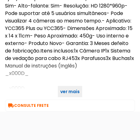
Sim- Alto-falante: Sim- Resolução: HD 1280*960p-
Pode suportar até 5 usuários simultâneos- Pode
visualizar 4 câmeras ao mesmo tempo.- Aplicativo:
YCC365 Plus ou YCC365- Dimensões Aproximado: 15
x 14 x 11cm- Peso Aproximado: 450g- Uso interno e
externo- Produto Novo- Garantia: 3 Meses defeito
de fabricação.Itens inclusos:1x Câmera IP1x Sistema
de vedação para cabo RJ453x Parafusos3x Buchas1x
Manual de instruções (Inglês)
_x000D_
_x000D_
ver mais

CONSULTE FRETE