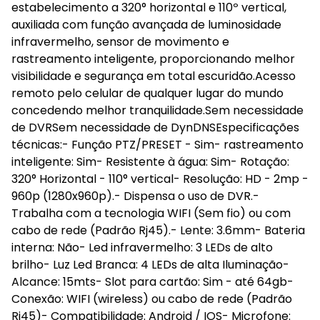
estabelecimento a 320° horizontal e 110º vertical,
auxiliada com função avançada de luminosidade
infravermelho, sensor de movimento e
rastreamento inteligente, proporcionando melhor
visibilidade e segurança em total escuridão.Acesso
remoto pelo celular de qualquer lugar do mundo
concedendo melhor tranquilidade.Sem necessidade
de DVRSem necessidade de DynDNSEspecificações
técnicas:- Função PTZ/PRESET - Sim- rastreamento
inteligente: Sim- Resistente à água: Sim- Rotação:
320° Horizontal - 110° vertical- Resolução: HD - 2mp -
960p (1280x960p).- Dispensa o uso de DVR.-
Trabalha com a tecnologia WIFI (Sem fio) ou com
cabo de rede (Padrão Rj45).- Lente: 3.6mm- Bateria
interna: Não- Led infravermelho: 3 LEDs de alto
brilho- Luz Led Branca: 4 LEDs de alta Iluminação-
Alcance: 15mts- Slot para cartão: Sim - até 64gb-
Conexão: WIFI (wireless) ou cabo de rede (Padrão
Rj45)- Compatibilidade: Android / IOS- Microfone: