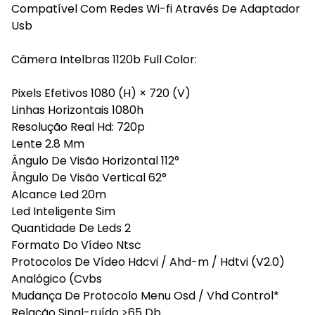
Compatível Com Redes Wi-fi Através De Adaptador
Usb
Câmera Intelbras 1120b Full Color:
Pixels Efetivos 1080 (H) × 720 (V)
Linhas Horizontais 1080h
Resolução Real Hd: 720p
Lente 2.8 Mm
Ângulo De Visão Horizontal 112°
Ângulo De Visão Vertical 62°
Alcance Led 20m
Led Inteligente Sim
Quantidade De Leds 2
Formato Do Vídeo Ntsc
Protocolos De Vídeo Hdcvi / Ahd-m / Hdtvi (V2.0)
Analógico (Cvbs
Mudança De Protocolo Menu Osd / Vhd Control*
Relação Sinal-ruído >65 Db