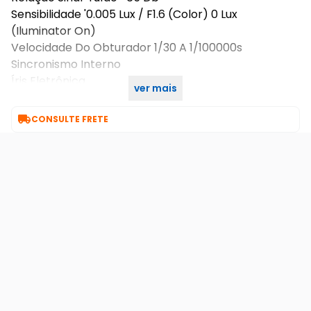
Sensibilidade '0.005 Lux / F1.6 (Color) 0 Lux
(Iluminator On)
Velocidade Do Obturador 1/30 A 1/100000s
Sincronismo Interno
Íris Eletrônica
ver mais
Day & Night Automático (Ajustável), Colorido

CONSULTE FRETE