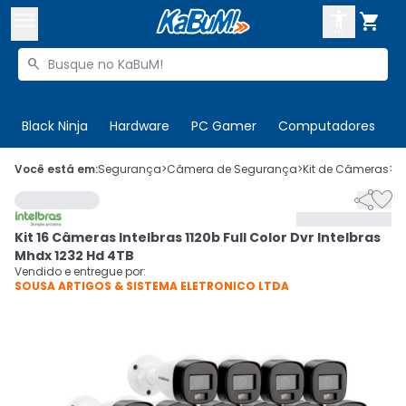



Buscar produtos


Enviar para:
Digite o CEP
Black Ninja
Hardware
PC Gamer
Computadores
P

Olá. Acesse sua conta
Você está em:
Segurança
>
Câmera de Segurança
>
Kit de Câmeras
>
C


ENTRE

Departamentos
Kit 16 Câmeras Intelbras 1120b Full Color Dvr Intelbras
CADASTRE-SE
Cupons

Mhdx 1232 Hd 4TB
Vendido e entregue por:
SOUSA ARTIGOS & SISTEMA ELETRONICO LTDA
Mais Vendidos

Ativar tradutor em libras
