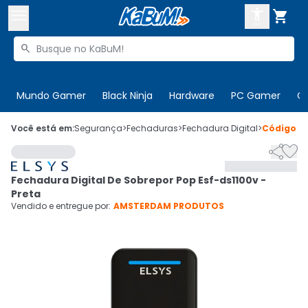



Buscar produtos


Enviar para:
Digite o CEP
Mundo Gamer
Black Ninja
Hardware
PC Gamer
C

Olá. Acesse sua conta
Você está em:
Segurança
>
Fechaduras
>
Fechadura Digital
>
Código
6


ENTRE

Departamentos
Fechadura Digital De Sobrepor Pop Esf-ds1100v -
CADASTRE-SE
Cupons

Preta
Vendido e entregue por:
AMSTERDAM PRODUTOS
Mais Vendidos

Ativar tradutor em libras
