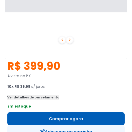


R$ 399,90
À vista no PIX
10
x
R$ 39,98
s/ juros
Ver detalhes de parcelamento
Em estoque
Comprar agora
Adicionar ao carrinho