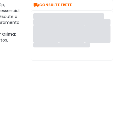

0p,
CONSULTE FRETE
essencial.
Escute o
oramento
 Clima:
tos,