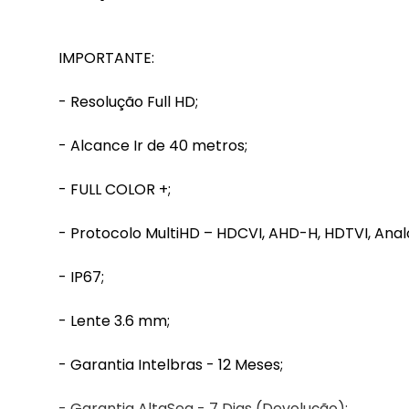
IMPORTANTE:
- Resolução Full HD;
- Alcance Ir de 40 metros;
- FULL COLOR +;
- Protocolo MultiHD – HDCVI, AHD-H, HDTVI, Anal
- IP67;
- Lente 3.6 mm;
- Garantia Intelbras - 12 Meses;
- Garantia AltaSeg - 7 Dias (Devolução);