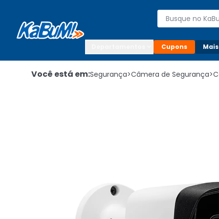
Enviar para:

Buscar produto
Digite o CEP

Departamentos
Cupons
Mais
Você está em:
Segurança
>
Câmera de Segurança
>
C