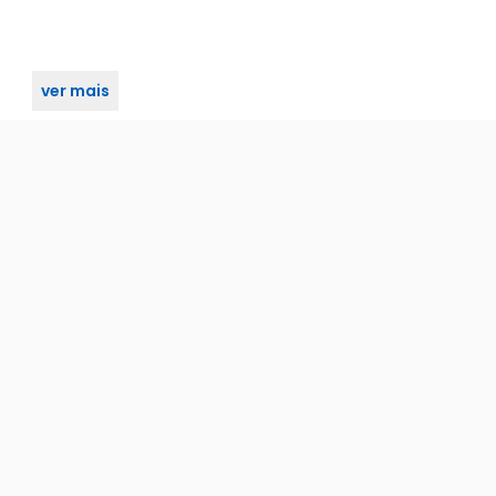
ver mais
instalação dos produtos.