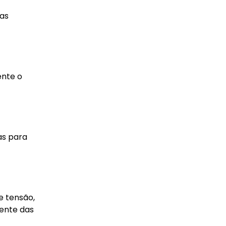
as
ente o
as para
e tensão,
mente das