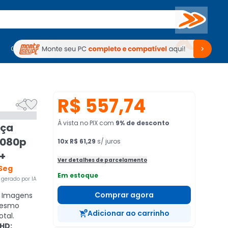
Buscar
PC Gamer
Computadores
Computadores
Periféricos
Periféricos
TV
Venda no KaBuM!
TV
Venda no KaBuM!
R$ 557,74


À vista no PIX
com
9
% de desconto
nça
 1080p
10
x
R$ 61,29
s/ juros
c+
Ver detalhes de parcelamento
Seg
Em estoque
gerado por IA
Comprar agora
Imagens
 mesmo
Adicionar ao carrinho
tal.
 HD: