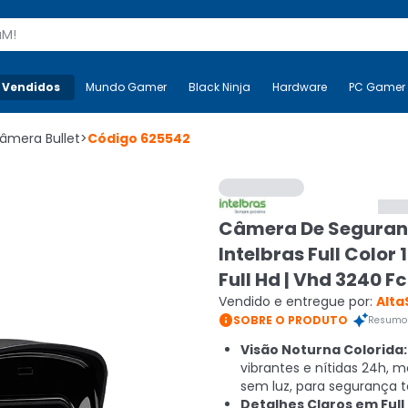
s
 Vendidos
Mais-v-
Mundo Gamer
Mundo Gamer
Black Ninja
Black Ninja
Hardware
Hardware
PC Gamer
âmera Bullet
>
Código
625542
Câmera De Segura
Intelbras Full Color
Full Hd | Vhd 3240 F
Vendido e entregue por:
Alta

SOBRE O PRODUTO
Resumo 
Visão Noturna Colorida:
vibrantes e nítidas 24h,
sem luz, para segurança to
Detalhes Claros em Full