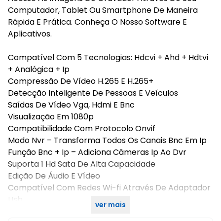
Computador, Tablet Ou Smartphone De Maneira
Rápida E Prática. Conheça O Nosso Software E
Aplicativos.
Compatível Com 5 Tecnologias: Hdcvi + Ahd + Hdtvi
+ Analógica + Ip
Compressão De Vídeo H.265 E H.265+
Detecção Inteligente De Pessoas E Veículos
Saídas De Vídeo Vga, Hdmi E Bnc
Visualização Em 1080p
Compatibilidade Com Protocolo Onvif
Modo Nvr – Transforma Todos Os Canais Bnc Em Ip
Função Bnc + Ip – Adiciona Câmeras Ip Ao Dvr
Suporta 1 Hd Sata De Alta Capacidade
Edição De Áudio E Vídeo
Compatível Com Redes Wi-fi Através De Adaptador
Usb
ver mais
Garantia De Um Ano Para Os Produtos Intelbras