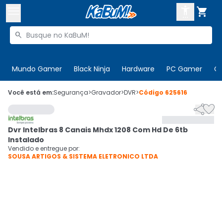



Buscar produtos


Enviar para:
Digite o CEP
Mundo Gamer
Black Ninja
Hardware
PC Gamer
C

Olá. Acesse sua conta
Você está em:
Segurança
>
Gravador
>
DVR
>
Código
625616


ENTRE

Departamentos
Dvr Intelbras 8 Canais Mhdx 1208 Com Hd De 6tb
CADASTRE-SE
Cupons

Instalado
Vendido e entregue por:
SOUSA ARTIGOS & SISTEMA ELETRONICO LTDA
Mais Vendidos

Ativar tradutor em libras
