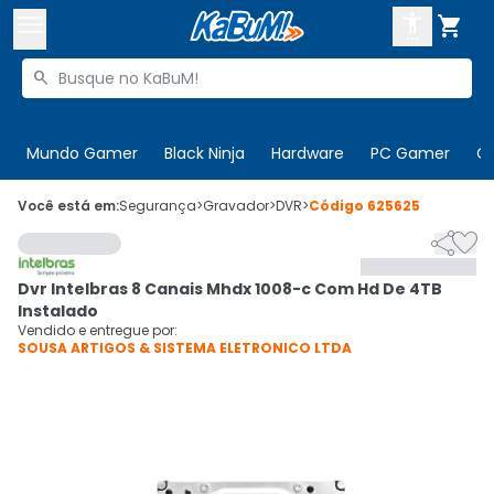



Buscar produtos


Enviar para:
Digite o CEP
Mundo Gamer
Black Ninja
Hardware
PC Gamer
C

Olá. Acesse sua conta
Você está em:
Segurança
>
Gravador
>
DVR
>
Código
625625


ENTRE

Departamentos
Dvr Intelbras 8 Canais Mhdx 1008-c Com Hd De 4TB
CADASTRE-SE
Cupons

Instalado
Vendido e entregue por:
SOUSA ARTIGOS & SISTEMA ELETRONICO LTDA
Mais Vendidos

Ativar tradutor em libras
