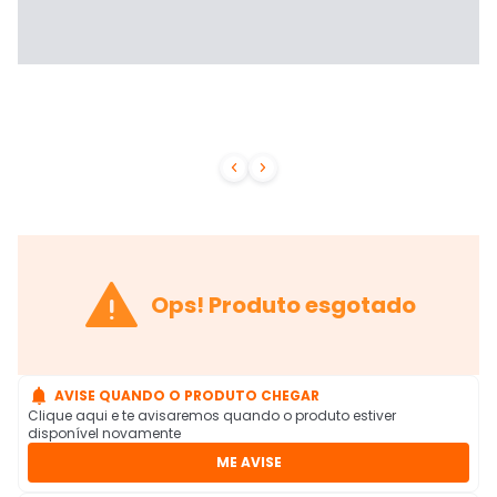



Ops! Produto esgotado

AVISE QUANDO O PRODUTO CHEGAR
Clique aqui e te avisaremos quando o produto estiver
disponível novamente
ME AVISE