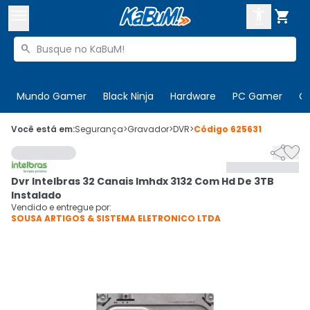



Buscar produtos


Enviar para:
Digite o CEP
Mundo Gamer
Black Ninja
Hardware
PC Gamer
C

Olá. Acesse sua conta
Você está em:
Segurança
>
Gravador
>
DVR
>
Código
625631


ENTRE

Departamentos
Dvr Intelbras 32 Canais Imhdx 3132 Com Hd De 3TB
CADASTRE-SE
Cupons

Instalado
Vendido e entregue por:
SOUSA ARTIGOS & SISTEMA ELETRONICO LTDA
Mais Vendidos

Ativar tradutor em libras
