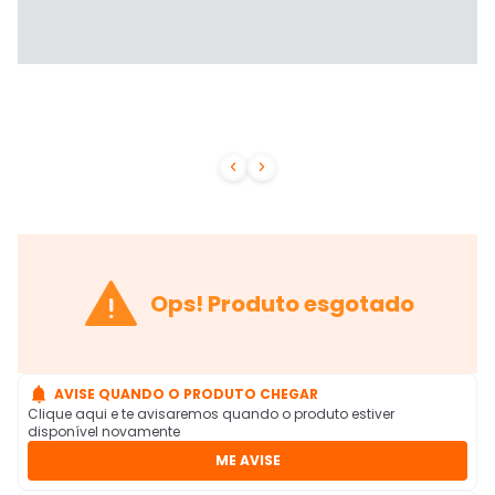



Ops! Produto esgotado

AVISE QUANDO O PRODUTO CHEGAR
Clique aqui e te avisaremos quando o produto estiver
disponível novamente
ME AVISE