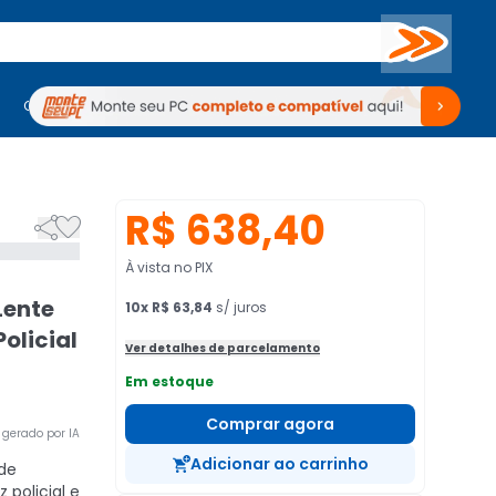
Buscar
PC Gamer
Computadores
Computadores
Periféricos
Periféricos
TV
Venda no KaBuM!
TV
Venda no KaBuM!
R$ 638,40


À vista no PIX
Lente
10
x
R$ 63,84
s/ juros
Policial
Ver detalhes de parcelamento
Em estoque
Comprar agora
gerado por IA
Adicionar ao carrinho
de
 policial e