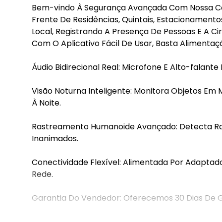
Bem-vindo À Segurança Avançada Com Nossa Câm
Frente De Residências, Quintais, Estacionament
Local, Registrando A Presença De Pessoas E A Cir
Com O Aplicativo Fácil De Usar, Basta Alimentaç
Áudio Bidirecional Real: Microfone E Alto-falant
Visão Noturna Inteligente: Monitora Objetos Em
À Noite.
Rastreamento Humanoide Avançado: Detecta Rap
Inanimados.
Conectividade Flexível: Alimentada Por Adaptado
Rede.
Garantia Do Vendedor: Oferecemos 30 Dias De Ga
Proteja Seu Espaço Com Esta Câmera Avançada.