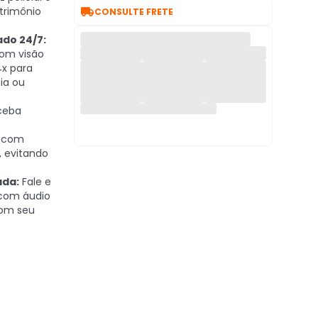

trimônio
CONSULTE FRETE
do 24/7:
com visão
4x para
dia ou
ceba
 com
 evitando
ada:
Fale e
com áudio
com seu