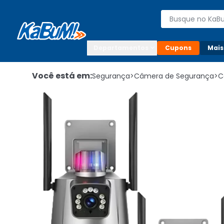
Enviar para:

Buscar produto
Digite o CEP

Departamentos
Cupons
Mais
Você está em:
Segurança
>
Câmera de Segurança
>
C