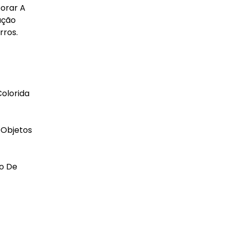
orar A
ação
rros.
olorida
 Objetos
bo De