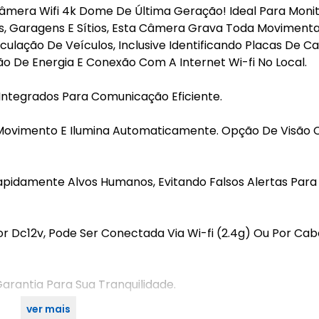
era Wifi 4k Dome De Última Geração! Ideal Para Monit
os, Garagens E Sítios, Esta Câmera Grava Toda Moviment
culação De Veículos, Inclusive Identificando Placas De Ca
ão De Energia E Conexão Com A Internet Wi-fi No Local.
e Integrados Para Comunicação Eficiente.
 Movimento E Ilumina Automaticamente. Opção De Visão C
idamente Alvos Humanos, Evitando Falsos Alertas Para
r Dc12v, Pode Ser Conectada Via Wi-fi (2.4g) Ou Por Ca
rantia Para Sua Tranquilidade.
ver mais
 Compre Agora E Garanta Sua Tranquilidade!