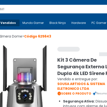
s
 Vendidos
Mais-v-
Mundo Gamer
Mundo Gamer
Black Ninja
Black Ninja
Hardware
Hardware
PC Gamer
âmera Dome
>
Código
625643
Kit 3 Câmera De
Segurança Externa 
Dupla 4k LED Sirene 
Vendido e entregue por:
SOUSA ARTIGOS & SISTEMA
ELETRONICO LTDA

SOBRE O PRODUTO
Resumo 
Segurança Ativa:
Dissua
intrusos com alarme de luz