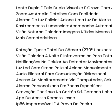
Lente Dupla E Tela Dupla: Visualize E Grave Com 
Zoom 4x: Amplie Detalhes Com Facilidade.
Alarme De Luz Policial: Acione Uma Luz De Alerta 
Rastreamento Humanoide: Acompanha Automati
Visão Noturna Colorida: Imagens Nítidas Mesmo 
Mais Características:
Rotação Quase Total Da Câmera (270° Horizonta
Visão Colorida À Noite E Infravermelho Para Tota
Notificações No Celular Ao Detectar Movimentos
Luz Led Com Sirene Policial Aciona Manualmen
Áudio Bilateral Para Comunicação Bidirecional.
Acesso Ao Monitoramento Via Computador, Celul
Alarme Personalizado Em Zonas Específicas.
Gravação Contínua No Cartão Sd, Gerando Linh
App De Acesso Remoto: Icsee.
Ip66 Impermeável E À Prova De Poeira.