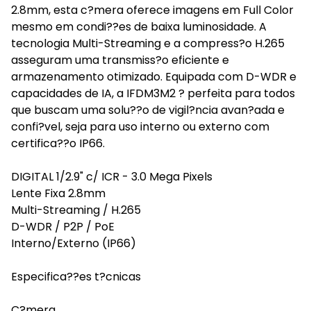
2.8mm, esta c?mera oferece imagens em Full Color
mesmo em condi??es de baixa luminosidade. A
tecnologia Multi-Streaming e a compress?o H.265
asseguram uma transmiss?o eficiente e
armazenamento otimizado. Equipada com D-WDR e
capacidades de IA, a IFDM3M2 ? perfeita para todos
que buscam uma solu??o de vigil?ncia avan?ada e
confi?vel, seja para uso interno ou externo com
certifica??o IP66.
DIGITAL 1/2.9" c/ ICR - 3.0 Mega Pixels
Lente Fixa 2.8mm
Multi-Streaming / H.265
D-WDR / P2P / PoE
Interno/Externo (IP66)
Especifica??es t?cnicas
C?mera