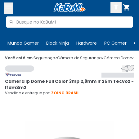



Buscar produtos


Enviar para:
Digite o CEP
Mundo Gamer
Black Ninja
Hardware
PC Gamer
C

Olá. Acesse sua conta
Você está em:
Segurança
>
Câmera de Segurança
>
Câmera Dome
>
C


ENTRE

Departamentos
Camera Ip Dome Full Color 3mp 2,8mm Ir 25m Tecvoz -
CADASTRE-SE
Cupons

Ifdm3m2
Vendido e entregue por:
ZOING BRASIL
Mais Vendidos

Ativar tradutor em libras
