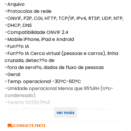
-Arquivo
-Protocolos de rede
-ONVIF, P2P, CGI, HTTP, TCP/IP, IPv4, RTSP, UDP, NTP,
-DHCP, DNS
-Compatibilidade ONVIF 2.4
-Mobile iPhone, iPad e Android
-Fun??o IA
-Fun??o IA Cerca virtual (pessoas e carros), linha
cruzada, detec??o de
-fora de servi?o, dados de fluxo de pessoas
-Geral
-Temp. operacional -30?C-60?C
-Umidade operacional Menos que 95%RH (n?o-
condensado)
-Tens?o DC12V/PoE
-Case IP66-Branco/Metal + base em pl?stico
ver mais
-Dimens?es F107.3*95.1mm

CONSULTE FRETE