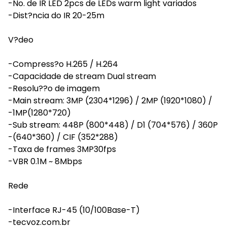
-No. de IR LED 2pcs de LEDs warm light variados
-Dist?ncia do IR 20-25m
V?deo
-Compress?o H.265 / H.264
-Capacidade de stream Dual stream
-Resolu??o de imagem
-Main stream: 3MP (2304*1296) / 2MP (1920*1080) /
-1MP(1280*720)
-Sub stream: 448P (800*448) / D1 (704*576) / 360P
-(640*360) / CIF (352*288)
-Taxa de frames 3MP30fps
-VBR 0.1M ~ 8Mbps
Rede
-Interface RJ-45 (10/100Base-T)
-tecvoz.com.br