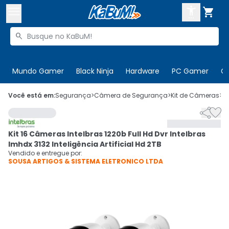



Buscar produtos


Enviar para:
Digite o CEP
Mundo Gamer
Black Ninja
Hardware
PC Gamer
C

Olá. Acesse sua conta
Você está em:
Segurança
>
Câmera de Segurança
>
Kit de Câmeras
>
C


ENTRE

Departamentos
Kit 16 Câmeras Intelbras 1220b Full Hd Dvr Intelbras
CADASTRE-SE
Cupons

Imhdx 3132 Inteligência Artificial Hd 2TB
Vendido e entregue por:
SOUSA ARTIGOS & SISTEMA ELETRONICO LTDA
Mais Vendidos

Ativar tradutor em libras
