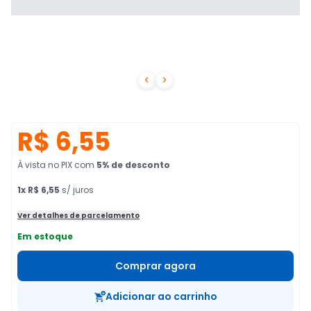


R$ 6,55
À vista no PIX
com
5
% de desconto
1
x
R$ 6,55
s/ juros
Ver detalhes de parcelamento
Em estoque
Comprar agora
Adicionar ao carrinho