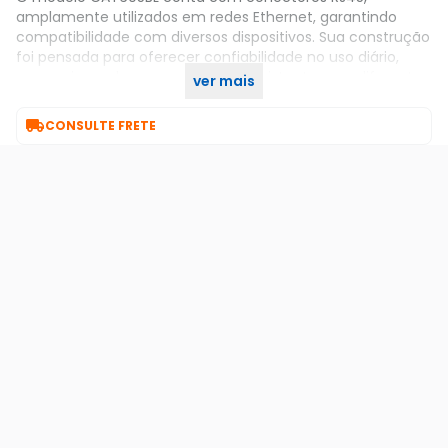
amplamente utilizados em redes Ethernet, garantindo
compatibilidade com diversos dispositivos. Sua construção
foi pensada para oferecer confiabilidade no uso diário,
proporcionando uma conexão consistente para diferentes
ver mais
aplicações de rede.

CONSULTE FRETE