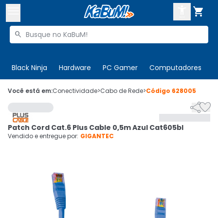



Buscar produtos


Enviar para:
Digite o CEP
Black Ninja
Hardware
PC Gamer
Computadores
P

Olá. Acesse sua conta
Você está em:
Conectividade
>
Cabo de Rede
>
Código
628005


ENTRE

Departamentos
Patch Cord Cat.6 Plus Cable 0,5m Azul Cat605bl
CADASTRE-SE
Cupons

Vendido e entregue por:
GIGANTEC
Mais Vendidos

Ativar tradutor em libras
