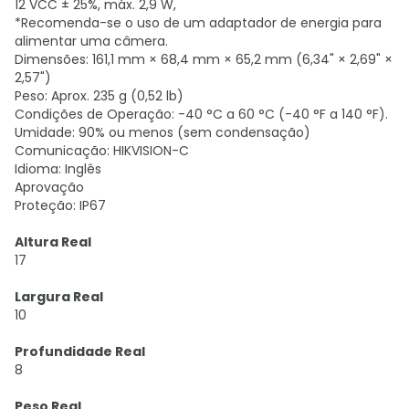
12 VCC ± 25%, máx. 2,9 W,
*Recomenda-se o uso de um adaptador de energia para
alimentar uma câmera.
Dimensões: 161,1 mm × 68,4 mm × 65,2 mm (6,34" × 2,69" ×
2,57")
Peso: Aprox. 235 g (0,52 lb)
Condições de Operação: -40 °C a 60 °C (-40 °F a 140 °F).
Umidade: 90% ou menos (sem condensação)
Comunicação: HIKVISION-C
Idioma: Inglês
Aprovação
Proteção: IP67
Altura Real
17
Largura Real
10
Profundidade Real
8
Peso Real