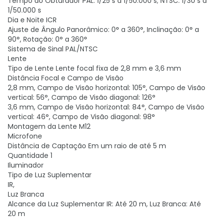
Tempo do Obturador PAL: 1/25 s a 1/50.000 s; NTSC: 1/30 s a
1/50.000 s
Dia e Noite ICR
Ajuste de Ângulo Panorâmico: 0° a 360°, Inclinação: 0° a
90°, Rotação: 0° a 360°
Sistema de Sinal PAL/NTSC
Lente
Tipo de Lente Lente focal fixa de 2,8 mm e 3,6 mm
Distância Focal e Campo de Visão
2,8 mm, Campo de Visão horizontal: 105°, Campo de Visão
vertical: 56°, Campo de Visão diagonal: 126°
3,6 mm, Campo de Visão horizontal: 84°, Campo de Visão
vertical: 46°, Campo de Visão diagonal: 98°
Montagem da Lente M12
Microfone
Distância de Captação Em um raio de até 5 m
Quantidade 1
Iluminador
Tipo de Luz Suplementar
IR,
Luz Branca
Alcance da Luz Suplementar IR: Até 20 m, Luz Branca: Até
20 m