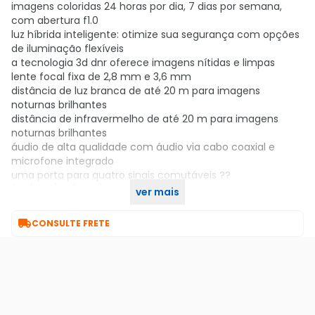
imagens coloridas 24 horas por dia, 7 dias por semana,
com abertura f1.0
luz híbrida inteligente: otimize sua segurança com opções
de iluminação flexíveis
a tecnologia 3d dnr oferece imagens nítidas e limpas
lente focal fixa de 2,8 mm e 3,6 mm
distância de luz branca de até 20 m para imagens
noturnas brilhantes
distância de infravermelho de até 20 m para imagens
noturnas brilhantes
áudio de alta qualidade com áudio via cabo coaxial e
microfone integrado
uma porta para quatro sinais comutáveis ??
(tvi/ahd/cvi/cvbs)
ver mais
resistente à água e poeira (ip67)

CONSULTE FRETE