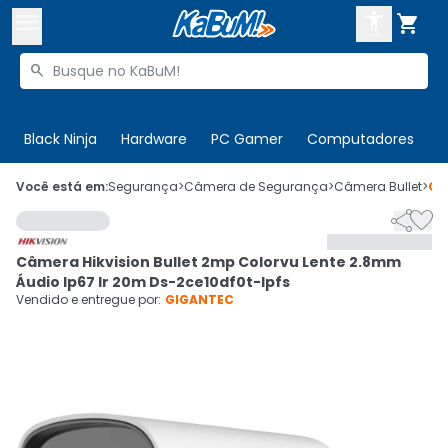



Buscar produtos


Enviar para:
Digite o CEP
Black Ninja
Hardware
PC Gamer
Computadores
P

Olá. Acesse sua conta
Você está em:
Segurança
>
Câmera de Segurança
>
Câmera Bullet
>
Có


ENTRE

Departamentos
Câmera Hikvision Bullet 2mp Colorvu Lente 2.8mm
CADASTRE-SE
Cupons

Áudio Ip67 Ir 20m Ds-2ce10df0t-lpfs
Vendido e entregue por:
GIGANTEC
Mais Vendidos

Ativar tradutor em libras
