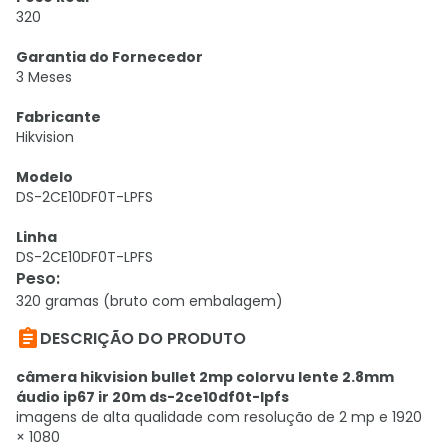
320
Garantia do Fornecedor
3 Meses
Fabricante
Hikvision
Modelo
DS-2CE10DF0T-LPFS
Linha
DS-2CE10DF0T-LPFS
Peso
:
320 gramas (bruto com embalagem)

DESCRIÇÃO DO PRODUTO
câmera hikvision bullet 2mp colorvu lente 2.8mm
áudio ip67 ir 20m ds-2ce10df0t-lpfs
imagens de alta qualidade com resolução de 2 mp e 1920
× 1080