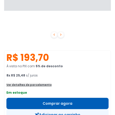


R$ 193,70
À vista no PIX
com
5
% de desconto
8
x
R$ 25,48
s/ juros
Ver detalhes de parcelamento
Em estoque
Comprar agora
Adicionar ao carrinho