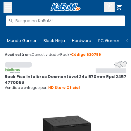



Buscar produtos


Enviar para:
Digite o CEP
Mundo Gamer
Black Ninja
Hardware
PC Gamer
C

Olá. Acesse sua conta
Você está em:
Conectividade
>
Rack
>
Código
630759


ENTRE

Departamentos
Rack Piso Intelbras Desmontável 24u 570mm Rpd 2457
CADASTRE-SE
Cupons

4770066
Vendido e entregue por:
HD Store Oficial
Mais Vendidos

Ativar tradutor em libras
