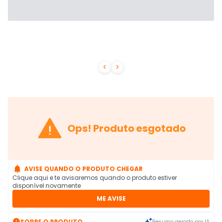



Ops! Produto esgotado

AVISE QUANDO O PRODUTO CHEGAR
Clique aqui e te avisaremos quando o produto estiver
disponível novamente
ME AVISE

SOBRE O PRODUTO
Resumo gerado por IA