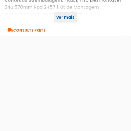
1 Rack Piso Desmontavel
Conteudo da Embalagem:
24u 570mm Rpd 2457 1 Kit de Montagem
7 Dia/dias
Garantia Com O. Seller::
ver mais
4770066
Part Number:

CONSULTE FRETE