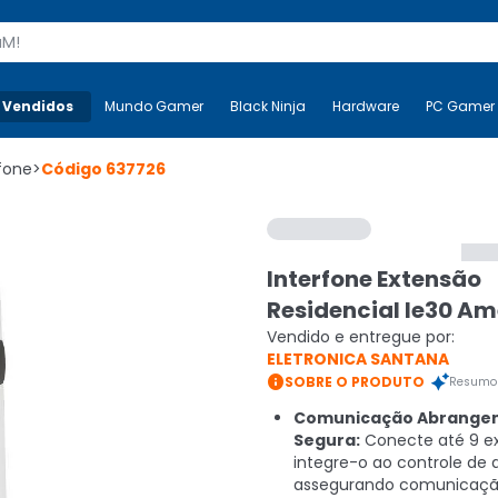
s
 Vendidos
Mais-v-
Mundo Gamer
Mundo Gamer
Black Ninja
Black Ninja
Hardware
Hardware
PC Gamer
rfone
>
Código
637726
Interfone Extensão
Residencial Ie30 Am
Vendido e entregue por:
ELETRONICA SANTANA

SOBRE O PRODUTO
Resumo 
Comunicação Abrangen
Segura:
Conecte até 9 e
integre-o ao controle de 
assegurando comunicaç