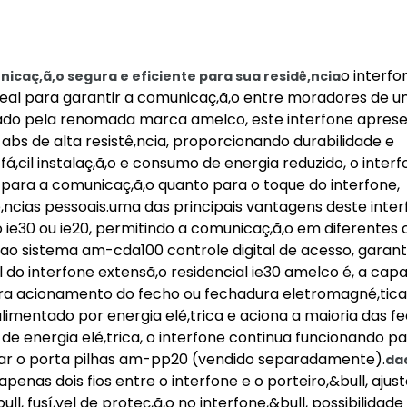
o interfo
icaç,ã,o segura e eficiente para sua residê,ncia
 ideal para garantir a comunicaç,ã,o entre moradores de 
icado pela renomada marca amelco, este interfone apres
abs de alta resistê,ncia, proporcionando durabilidade e
á,cil instalaç,ã,o e consumo de energia reduzido, o inter
 para a comunicaç,ã,o quanto para o toque do interfone,
ê,ncias pessoais.uma das principais vantagens deste inter
lo ie30 ou ie20, permitindo a comunicaç,ã,o em diferentes
-lo ao sistema am-cda100 controle digital de acesso, garan
al do interfone extensã,o residencial ie30 amelco é, a cap
ara acionamento do fecho ou fechadura eletromagné,tica
 alimentado por energia elé,trica e aciona a maioria das 
 de energia elé,trica, o interfone continua funcionando p
lizar o porta pilhas am-pp20 (vendido separadamente).
da
r, apenas dois fios entre o interfone e o porteiro,&bull, ajus
, fusí,vel de proteç,ã,o no interfone,&bull, possibilidade