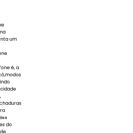
ne
uma
enta um
fone
fone é, a
 cô,modos
tindo
acidade
,
fechaduras
ara
dos
tes do
 de