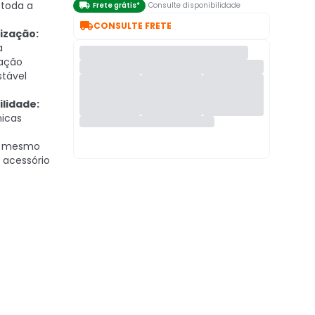
 toda a

Frete grátis*
Consulte disponibilidade

CONSULTE FRETE
ização:
a
lação
stável
lidade:
nicas
, mesmo
 acessório