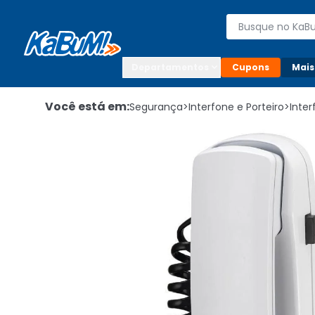
Enviar para:

Buscar produto
Digite o CEP

Departamentos
Cupons
Mais
Você está em:
Segurança
>
Interfone e Porteiro
>
Inte