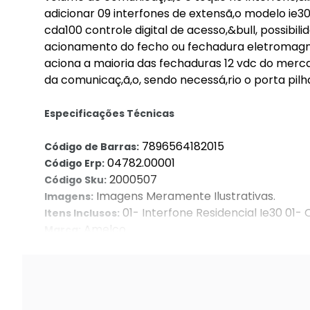
adicionar 09 interfones de extensã,o modelo ie30
cda100 controle digital de acesso,&bull, possibi
acionamento do fecho ou fechadura eletromagné,t
aciona a maioria das fechaduras 12 vdc do merca
da comunicaç,ã,o, sendo necessá,rio o porta pil
Especificações Técnicas
7896564182015
Código de Barras:
04782.00001
Código Erp:
2000507
Código Sku:
Imagens Meramente Ilustrativas.
Imagens:
01- Interfone Residencial Ie30 01-
Itens Inclusos:
Amelco
Marca:
727720
Part Number: