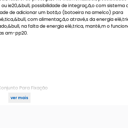
 ou ie20,&bull, possibilidade de integraç,ã,o com sistema
lidade de adicionar um botã,o (botoeira na amelco) para
ica,&bull, com alimentaç,ã,o atravé,s da energia elé,tri
do,&bull, na falta de energia elé,trica, manté,m o funci
has am-pp20.
 Conjunto Para Fixação
ver mais