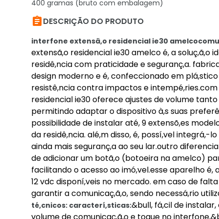
400 gramas (bruto com embalagem)

DESCRIÇÃO DO PRODUTO
interfone extensã,o residencial ie30 amelco
comun
extensã,o residencial ie30 amelco é, a soluç,ã,o
residê,ncia com praticidade e seguranç,a. fabr
design moderno e é, confeccionado em plá,stico 
resistê,ncia contra impactos e intempé,ries.com f
residencial ie30 oferece ajustes de volume tanto
permitindo adaptar o dispositivo à,s suas prefer
possibilidade de instalar até, 9 extensõ,es mode
da residê,ncia. alé,m disso, é, possí,vel integrá,
ainda mais seguranç,a ao seu lar.outro diferenci
de adicionar um botã,o (botoeira na amelco) p
facilitando o acesso ao imó,vel.esse aparelho é,
12 vdc disponí,veis no mercado. em caso de falta
garantir a comunicaç,ã,o, sendo necessá,rio uti
&bull, fá,cil de instala
té,cnicos:
caracterí,sticas:
volume de comunicaç,ã,o e toque no interfone,&bull