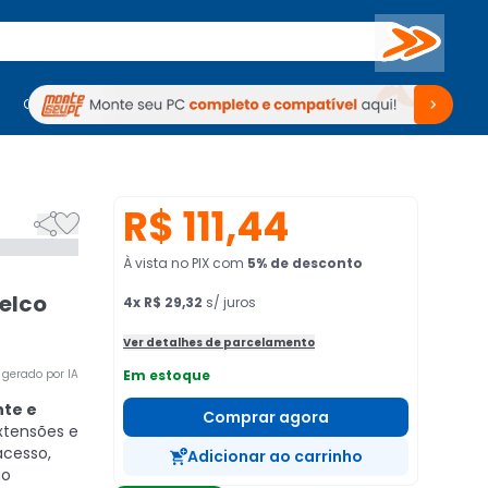
Buscar
PC Gamer
Computadores
Computadores
Periféricos
Periféricos
TV
Venda no KaBuM!
TV
Venda no KaBuM!
R$ 111,44


À vista no PIX
com
5
% de desconto
elco
4
x
R$ 29,32
s/ juros
Ver detalhes de parcelamento
gerado por IA
Em estoque
te e
Comprar agora
xtensões e
acesso,
Adicionar ao carrinho
ão