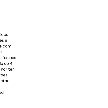
olocar
es e
ne com
as
o às suas
de de 4
 Por ter
ções
ectar
ad.