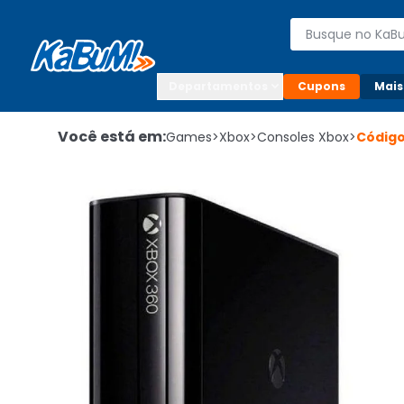
Enviar para:

Buscar produto
Digite o CEP

Departamentos
Cupons
Mais
Você está em:
Games
>
Xbox
>
Consoles Xbox
>
Códig