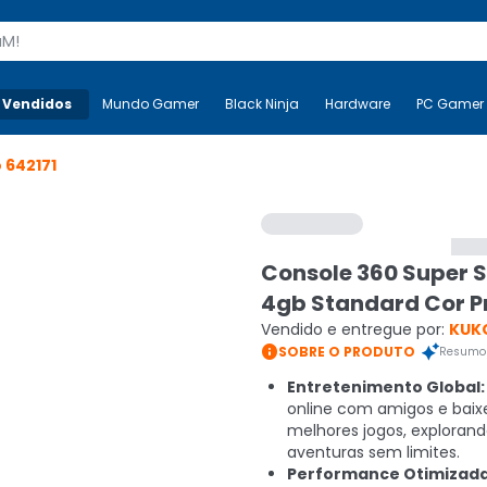
s
 Vendidos
Mais-v-
Mundo Gamer
Mundo Gamer
Black Ninja
Black Ninja
Hardware
Hardware
PC Gamer
o
642171
Console 360 Super 
4gb Standard Cor P
Vendido e entregue por:
KUK

SOBRE O PRODUTO
Resumo 
Entretenimento Global:
online com amigos e baix
melhores jogos, exploran
aventuras sem limites.
Performance Otimizada