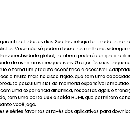
rantido todos os dias. Sua tecnologia foi criada para c
alistas. Você não só poderá baixar os melhores videogam
interconectividade global, também poderá competir onli
ndo de aventuras inesquecíveis. Graças às suas pequen
 que o torna um produto económico e acessível. Adaptad
ídeos e muito mais no disco rígido, que tem uma capacida
e produto possui um slot de memória expansível embutido.
ecem uma experiência dinâmica, respostas ágeis e transi
 lado, tem uma porta USB e saída HDMI, que permitem con
uanto você joga.
es e séries favoritos através dos aplicativos para downlo