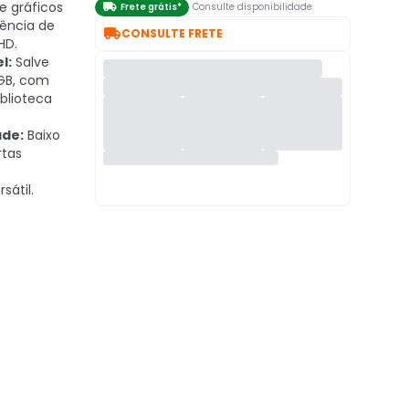
e gráficos

Frete grátis*
Consulte disponibilidade
ência de

CONSULTE FRETE
HD.
l:
Salve
4GB, com
iblioteca
ade:
Baixo
rtas
sátil.