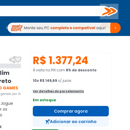
Buscar
PC Gamer
Computadores
Computadores
Periféricos
Periféricos
TV
Venda no KaBuM!
TV
Venda no KaBuM!
R$ 1.377,24


À vista no PIX
com
8
% de desconto
Slim
reto
10
x
R$ 149,69
s/ juros
O GAMES
Ver detalhes de parcelamento
gerado por IA
Em estoque
Jogue
e os
Comprar agora
do
Adicionar ao carrinho
: