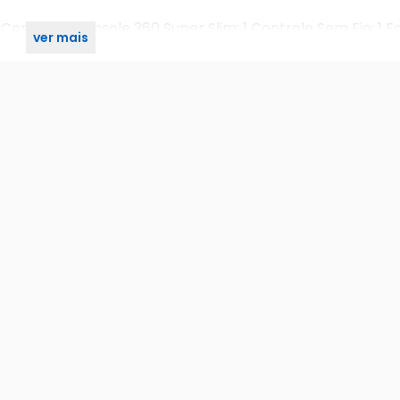
Contém: 1 Console 360 Super Slim; 1 Controle Sem Fio; 1 Fo
ver mais