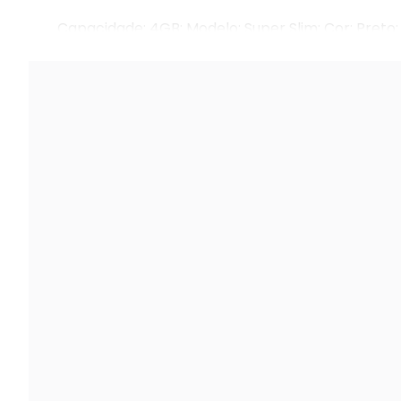
Capacidade: 4GB; Modelo: Super Slim; Cor: Preto; 
Cabo HDMI; 1 Jogo Aleatório.