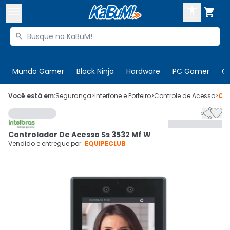



Buscar produtos


Enviar para:
Digite o CEP
Mundo Gamer
Black Ninja
Hardware
PC Gamer
C

Olá. Acesse sua conta
Você está em:
Segurança
>
Interfone e Porteiro
>
Controle de Acesso
>
Có


ENTRE

Departamentos
Controlador De Acesso Ss 3532 Mf W
CADASTRE-SE
Cupons

Vendido e entregue por:
EQUIPECLUB
Mais Vendidos

Ativar tradutor em libras
