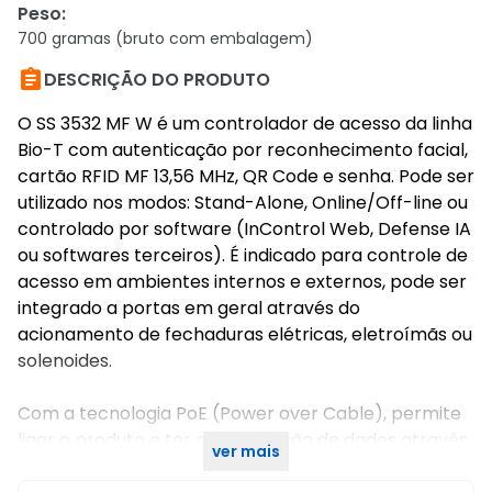
Peso
:
700 gramas (bruto com embalagem)

DESCRIÇÃO DO PRODUTO
O SS 3532 MF W é um controlador de acesso da linha
Bio-T com autenticação por reconhecimento facial,
cartão RFID MF 13,56 MHz, QR Code e senha. Pode ser
utilizado nos modos: Stand-Alone, Online/Off-line ou
controlado por software (InControl Web, Defense IA
ou softwares terceiros). É indicado para controle de
acesso em ambientes internos e externos, pode ser
integrado a portas em geral através do
acionamento de fechaduras elétricas, eletroímãs ou
solenoides.
Com a tecnologia PoE (Power over Cable), permite
ligar o produto e ter comunicação de dados através
ver mais
do cabo de rede.