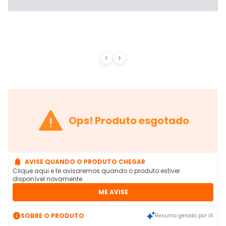



Ops! Produto esgotado

AVISE QUANDO O PRODUTO CHEGAR
Clique aqui e te avisaremos quando o produto estiver
disponível novamente
ME AVISE

SOBRE O PRODUTO
Resumo gerado por IA