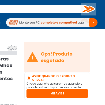
Buscar
s
mputadores
Periféricos
Periféricos
TV
Venda no KaBuM!
TV
Venda no KaBuM!



Ops! Produto
bras
esgotado
r Mhdx
om
AVISE QUANDO O PRODUTO
entos

CHEGAR
Clique aqui e te avisaremos quando o
produto estiver disponível novamente
ME AVISE
gerado por IA