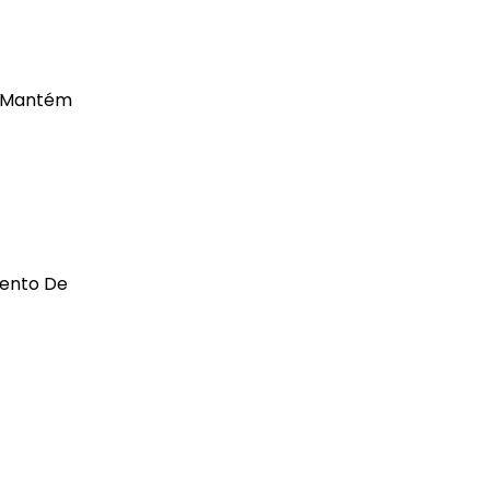
e Mantém
E
mento De