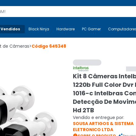
s
 Vendidos
Mais-v-
Black Ninja
Black Ninja
Hardware
Hardware
PC Gamer
PC Gamer
Computadore
Co
it de Câmeras
>
Código
645348
Kit 8 Câmeras Intel
1220b Full Color Dv
1016-c Intelbras C
Detecção De Movim
Hd 2TB
Vendido e entregue por:
SOUSA ARTIGOS & SISTEMA
ELETRONICO LTDA

SOBRE O PRODUTO
Resumo 