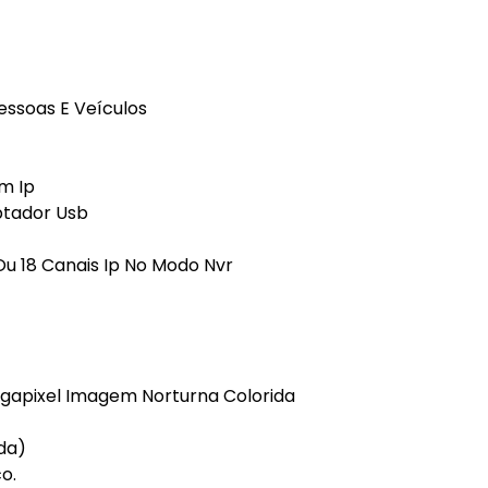
essoas E Veículos
m Ip
ptador Usb
Ou 18 Canais Ip No Modo Nvr
Megapixel Imagem Norturna Colorida
da)
o.