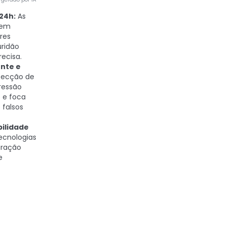
24h:
As
tem
res
ridão
recisa.
nte e
ecção de
ressão
 e foca
 falsos
bilidade
tecnologias
gração
e