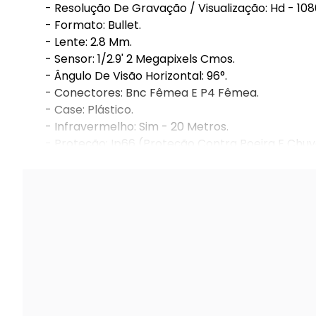
- Resolução De Gravação / Visualização: Hd - 10
- Formato: Bullet.
- Lente: 2.8 Mm.
- Sensor: 1/2.9' 2 Megapixels Cmos.
- Ângulo De Visão Horizontal: 96°.
- Conectores: Bnc Fêmea E P4 Fêmea.
- Case: Plástico.
- Infravermelho: Sim - 20 Metros.
- Proteção: Ip66 (Proteção Contra Poeira E Chuv
- Local De Instalação: Interno / Externo.