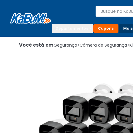
Enviar para:

Buscar produto
Digite o CEP

Departamentos
Cupons
Mais
Você está em:
Segurança
>
Câmera de Segurança
>
K