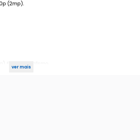
80p (2mp).
a) E Antivandalismo.
ver mais