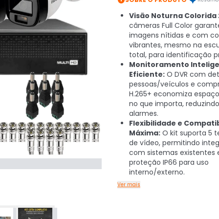
Visão Noturna Colorida 
câmeras Full Color garan
imagens nítidas e com co
vibrantes, mesmo na escu
total, para identificação p
Monitoramento Intelige
Eficiente:
O DVR com det
pessoas/veículos e comp
H.265+ economiza espaço
no que importa, reduzindo
alarmes.
Flexibilidade e Compati
Máxima:
O kit suporta 5 
de vídeo, permitindo inte
com sistemas existentes 
proteção IP66 para uso
interno/externo.
Ver mais