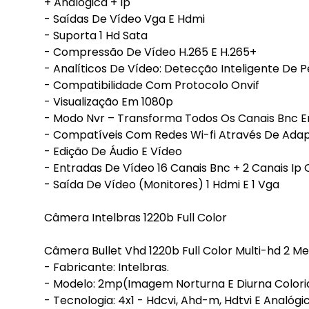
+ Analógica + Ip
- Saídas De Vídeo Vga E Hdmi
- Suporta 1 Hd Sata
- Compressão De Vídeo H.265 E H.265+
- Analíticos De Vídeo: Detecção Inteligente De P
- Compatibilidade Com Protocolo Onvif
- Visualização Em 1080p
- Modo Nvr – Transforma Todos Os Canais Bnc E
- Compatíveis Com Redes Wi-fi Através De Ada
- Edição De Áudio E Vídeo
- Entradas De Vídeo 16 Canais Bnc + 2 Canais Ip 
- Saída De Vídeo (Monitores) 1 Hdmi E 1 Vga
Câmera Intelbras 1220b Full Color
Câmera Bullet Vhd 1220b Full Color Multi-hd 2 
- Fabricante: Intelbras.
- Modelo: 2mp(Imagem Norturna E Diurna Colori
- Tecnologia: 4x1 - Hdcvi, Ahd-m, Hdtvi E Analógic