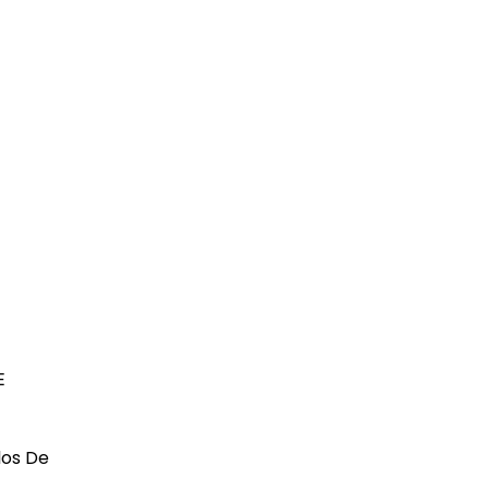
E
los De