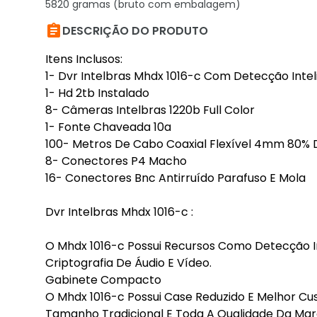
5820 gramas (bruto com embalagem)

DESCRIÇÃO DO PRODUTO
Itens Inclusos:
1- Dvr Intelbras Mhdx 1016-c Com Detecção Inte
1- Hd 2tb Instalado
8- Câmeras Intelbras 1220b Full Color
1- Fonte Chaveada 10a
100- Metros De Cabo Coaxial Flexível 4mm 80% 
8- Conectores P4 Macho
16- Conectores Bnc Antirruído Parafuso E Mola
Dvr Intelbras Mhdx 1016-c :
O Mhdx 1016-c Possui Recursos Como Detecção 
Criptografia De Áudio E Vídeo.
Gabinete Compacto
O Mhdx 1016-c Possui Case Reduzido E Melhor Cu
Tamanho Tradicional E Toda A Qualidade Da Marc