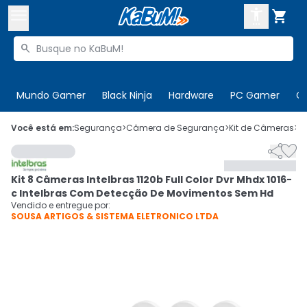



Buscar produtos


Enviar para:
Digite o CEP
Mundo Gamer
Black Ninja
Hardware
PC Gamer
C

Olá. Acesse sua conta
Você está em:
Segurança
>
Câmera de Segurança
>
Kit de Câmeras
>
C


ENTRE

Departamentos
Kit 8 Câmeras Intelbras 1120b Full Color Dvr Mhdx 1016-
CADASTRE-SE
Cupons

c Intelbras Com Detecção De Movimentos Sem Hd
Vendido e entregue por:
SOUSA ARTIGOS & SISTEMA ELETRONICO LTDA
Mais Vendidos

Ativar tradutor em libras
