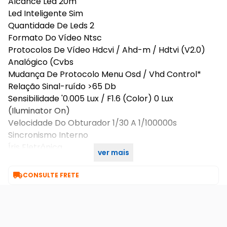
Alcance Led 20m
Led Inteligente Sim
Quantidade De Leds 2
Formato Do Vídeo Ntsc
Protocolos De Vídeo Hdcvi / Ahd-m / Hdtvi (V2.0)
Analógico (Cvbs
Mudança De Protocolo Menu Osd / Vhd Control*
Relação Sinal-ruído >65 Db
Sensibilidade '0.005 Lux / F1.6 (Color) 0 Lux
(Iluminator On)
Velocidade Do Obturador 1/30 A 1/100000s
Sincronismo Interno
Íris Eletrônica
ver mais
Day & Night Automático (Ajustável), Colorido

CONSULTE FRETE