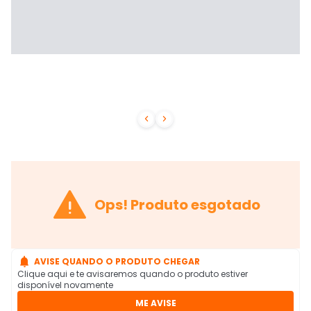



Ops! Produto esgotado

AVISE QUANDO O PRODUTO CHEGAR
Clique aqui e te avisaremos quando o produto estiver
disponível novamente
ME AVISE