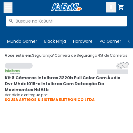



Buscar produtos


Enviar para:
Digite o CEP
Mundo Gamer
Black Ninja
Hardware
PC Gamer
C

Olá. Acesse sua conta
Você está em:
Segurança
>
Câmera de Segurança
>
Kit de Câmeras
>
C


ENTRE

Departamentos
Kit 8 Câmeras Intelbras 3220b Full Color Com Áudio
CADASTRE-SE
Cupons

Dvr Mhdx 1016-c Intelbras Com Detecção De
Movimentos Hd 6tb
Mais Vendidos

Vendido e entregue por:
SOUSA ARTIGOS & SISTEMA ELETRONICO LTDA
Ativar tradutor em libras
