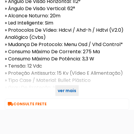
» Ângulo De Visão Horizontal: 112°
» Ângulo De Visão Vertical: 62°
» Alcance Noturno: 20m
» Led Inteligente: Sim
» Protocolos De Vídeo: Hdcvi / Ahd-h / Hdtvi (V2.0)
Analógico (Cvbs)
» Mudança De Protocolo: Menu Osd / Vhd Control*
» Consumo Máximo De Corrente: 275 Ma
» Consumo Máximo De Potência: 3,3 W
» Tensão: 12 Vdc
» Proteção Antissurto: 15 Kv (Vídeo E Alimentação)
» Tipo Case / Material: Bullet Plástico
» Grau De Proteção: Ip67
ver mais
» Local De Instalação: Interno/externo

CONSULTE FRETE