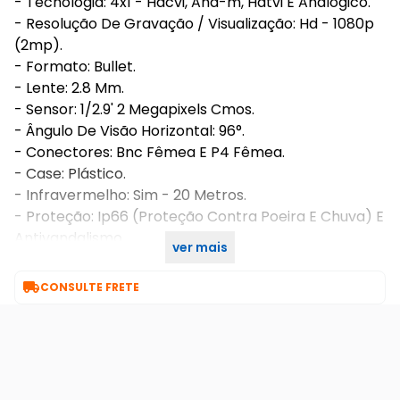
- Tecnologia: 4x1 - Hdcvi, Ahd-m, Hdtvi E Analógico.
- Resolução De Gravação / Visualização: Hd - 1080p
(2mp).
- Formato: Bullet.
- Lente: 2.8 Mm.
- Sensor: 1/2.9' 2 Megapixels Cmos.
- Ângulo De Visão Horizontal: 96°.
- Conectores: Bnc Fêmea E P4 Fêmea.
- Case: Plástico.
- Infravermelho: Sim - 20 Metros.
- Proteção: Ip66 (Proteção Contra Poeira E Chuva) E
Antivandalismo.
ver mais
- Local De Instalação: Interno / Externo.

CONSULTE FRETE