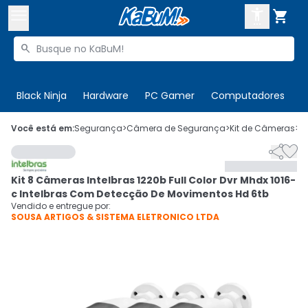



Buscar produtos


Enviar para:
Digite o CEP
Black Ninja
Hardware
PC Gamer
Computadores
P

Olá. Acesse sua conta
Você está em:
Segurança
>
Câmera de Segurança
>
Kit de Câmeras
>
C


ENTRE

Departamentos
Kit 8 Câmeras Intelbras 1220b Full Color Dvr Mhdx 1016-
CADASTRE-SE
Cupons

c Intelbras Com Detecção De Movimentos Hd 6tb
Vendido e entregue por:
SOUSA ARTIGOS & SISTEMA ELETRONICO LTDA
Mais Vendidos

Ativar tradutor em libras
