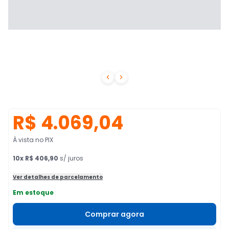


R$ 4.069,04
À vista no PIX
10
x
R$ 406,90
s/ juros
Ver detalhes de parcelamento
Em estoque
Comprar agora