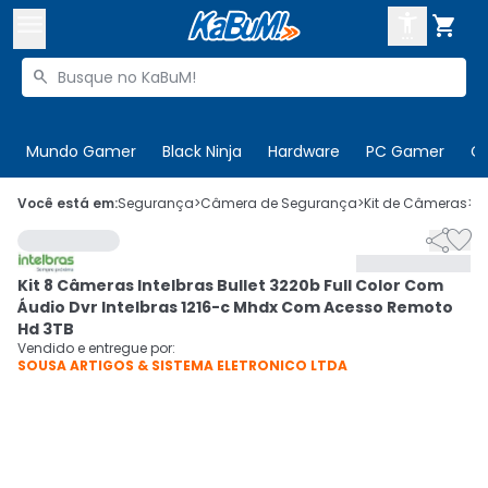



Buscar produtos


Enviar para:
Digite o CEP
Mundo Gamer
Black Ninja
Hardware
PC Gamer
C

Olá. Acesse sua conta
Você está em:
Segurança
>
Câmera de Segurança
>
Kit de Câmeras
>
C


ENTRE

Departamentos
Kit 8 Câmeras Intelbras Bullet 3220b Full Color Com
CADASTRE-SE
Cupons

Áudio Dvr Intelbras 1216-c Mhdx Com Acesso Remoto
Hd 3TB
Mais Vendidos

Vendido e entregue por:
SOUSA ARTIGOS & SISTEMA ELETRONICO LTDA
Ativar tradutor em libras
