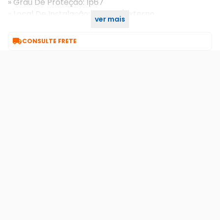
» Grau De Proteção: Ip67
» Local De Instalação: Interno/externo
ver mais

CONSULTE FRETE