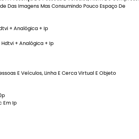
dade Das Imagens Mas Consumindo Pouco Espaço De
vi + Analógica + Ip
Hdtvi + Analógica + Ip
ssoas E Veículos, Linha E Cerca Virtual E Objeto
0p
c Em Ip