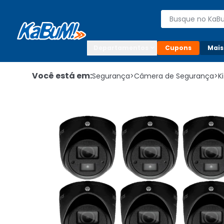
Enviar para:

Buscar produto
Digite o CEP

Departamentos
Cupons
Mais
Você está em:
Segurança
>
Câmera de Segurança
>
K