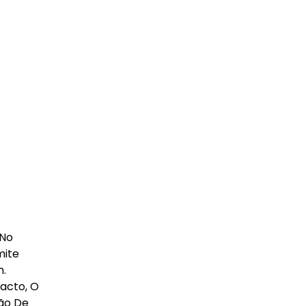
 No
mite
m.
acto, O
são De