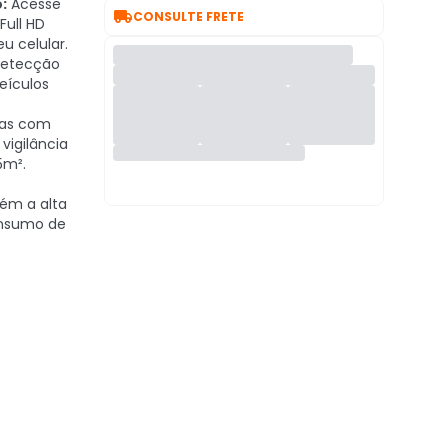
:
Acesse

CONSULTE FRETE
ull HD
u celular.
etecção
eículos
as com
vigilância
5m².
ém a alta
nsumo de