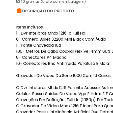
5240 gramas (bruto com embalagem)

DESCRIÇÃO DO PRODUTO
Itens Inclusos:
1- Dvr Intelbras Mhdx 1216-c Full Hd
8- Câmera Bullet 3220d Mini Black Com Áudio
1- Fonte Chaveada 10a
100- Metros De Cabo Coaxial Flexível 4mm 80% 
8- Conectores P4 Macho
16- Conectores Bnc Antirruído Parafuso E Mola
Gravador De Vídeo Da Série 1000 Com 16 Canais
O Dvr Intelbras Mhdx 1216 Permite Acessar As I
Celular. Possui Saídas De Vídeo Vga E Hdmi, E É 
Gravações Em Definição Full Hd (1080p) Em Tod
O Gravador De Vídeo Mhdx 1216 É Ideal Para Qu
Gravador Possui Inteligência Artificial Que Det