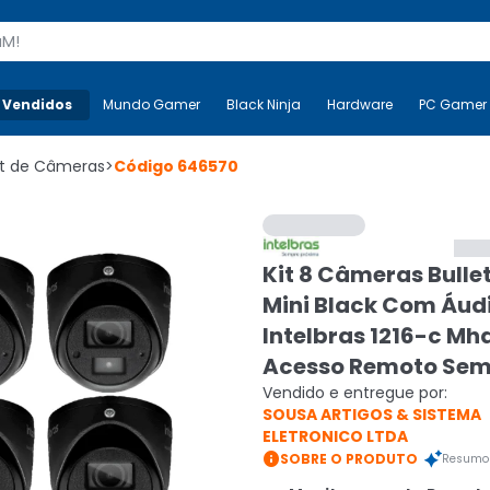
s
 Vendidos
Mais-v-
Mundo Gamer
Mundo Gamer
Black Ninja
Black Ninja
Hardware
Hardware
PC Gamer
it de Câmeras
>
Código
646570
Kit 8 Câmeras Bulle
Mini Black Com Áud
Intelbras 1216-c M
Acesso Remoto Sem
Vendido e entregue por:
SOUSA ARTIGOS & SISTEMA
ELETRONICO LTDA

SOBRE O PRODUTO
Resumo 