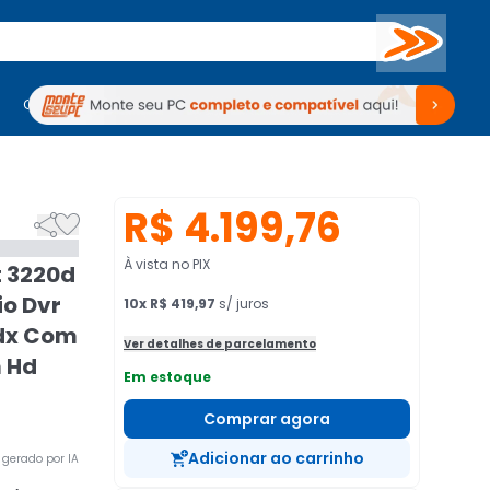
Buscar
PC Gamer
Computadores
Computadores
Periféricos
Periféricos
TV
Venda no KaBuM!
TV
Venda no KaBuM!
R$ 4.199,76


À vista no PIX
t 3220d
io Dvr
10
x
R$ 419,97
s/ juros
hdx Com
Ver detalhes de parcelamento
 Hd
Em estoque
Comprar agora
Adicionar ao carrinho
gerado por IA