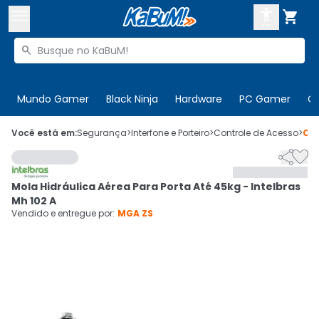



Buscar produtos


Enviar para:
Digite o CEP
Mundo Gamer
Black Ninja
Hardware
PC Gamer
C

Olá. Acesse sua conta
Você está em:
Segurança
>
Interfone e Porteiro
>
Controle de Acesso
>
Có


ENTRE

Departamentos
Mola Hidráulica Aérea Para Porta Até 45kg - Intelbras
CADASTRE-SE
Cupons

Mh 102 A
Vendido e entregue por:
MGA ZS
Mais Vendidos

Ativar tradutor em libras
