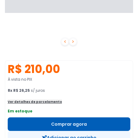


R$ 210,00
À vista no PIX
8
x
R$ 26,25
s/ juros
Ver detalhes de parcelamento
Em estoque
Comprar agora
Adicionar ao carrinho