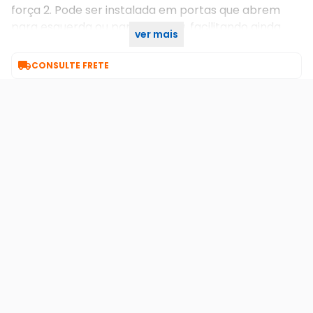
força 2. Pode ser instalada em portas que abrem
para esquerda ou para a direita, facilitando ainda
ver mais
mais a sua instalação e o seu dia a dia.

CONSULTE FRETE