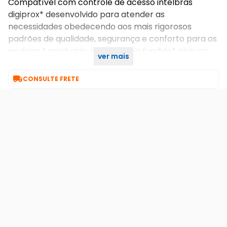
Compatível com controle de acesso intelbras
digiprox* desenvolvido para atender as
necessidades obedecendo aos mais rigorosos
padrões de qualidade, segurança e conforto para os
usuários.* produzido em: alumínio fundido* pintura:
ver mais
eletrostática

CONSULTE FRETE