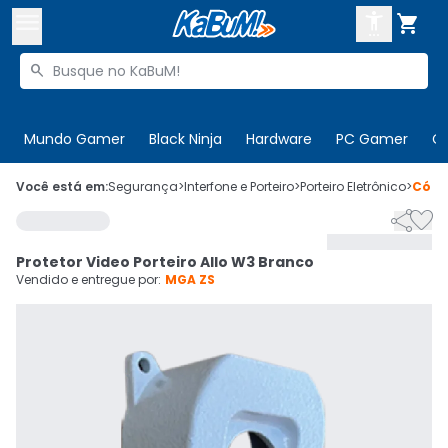



Buscar produtos


Enviar para:
Digite o CEP
Mundo Gamer
Black Ninja
Hardware
PC Gamer
C

Olá. Acesse sua conta
Você está em:
Segurança
>
Interfone e Porteiro
>
Porteiro Eletrônico
>
Códi


ENTRE

Departamentos
Protetor Video Porteiro Allo W3 Branco
CADASTRE-SE
Cupons

Vendido e entregue por:
MGA ZS
Mais Vendidos

Ativar tradutor em libras
