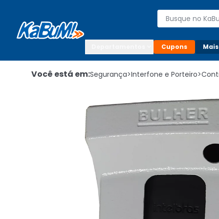
Enviar para:

Buscar produto
Digite o CEP

Departamentos
Cupons
Mais
Você está em:
Segurança
>
Interfone e Porteiro
>
Cont