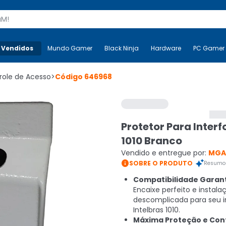
s
 Vendidos
Mais-v-
Mundo Gamer
Mundo Gamer
Black Ninja
Black Ninja
Hardware
Hardware
PC Gamer
role de Acesso
>
Código
646968
Protetor Para Interf
1010 Branco
Vendido e entregue por:
MGA

SOBRE O PRODUTO
Resumo 
Compatibilidade Garant
Encaixe perfeito e instala
descomplicada para seu i
Intelbras 1010.
Máxima Proteção e Con