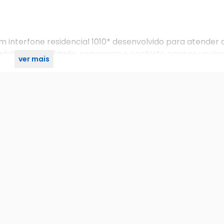
m interfone residencial 1010* desenvolvido para atender 
rões de qualidade, segurança e conforto para os usuári
ver mais
ática