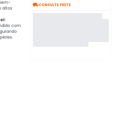
 bem-

CONSULTE FRETE
 altos
el:
undido com
segurando
éries.