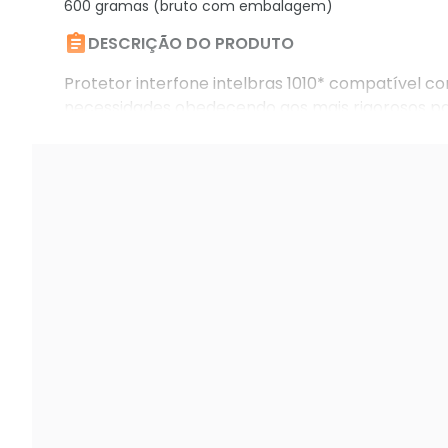
600 gramas (bruto com embalagem)

DESCRIÇÃO DO PRODUTO
Protetor interfone intelbras 1010* compatível co
necessidades obedecendo aos mais rigorosos pad
produzido em: alumínio fundido* pintura: eletrost