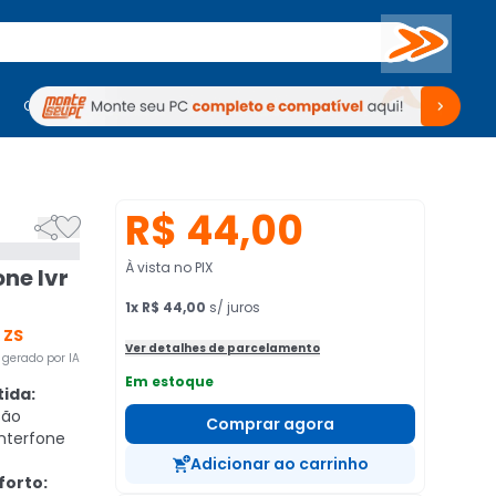
Buscar
PC Gamer
Computadores
Computadores
Periféricos
Periféricos
TV
Venda no KaBuM!
TV
Venda no KaBuM!
R$ 44,00


À vista no PIX
one Ivr
1
x
R$ 44,00
s/ juros
 ZS
Ver detalhes de parcelamento
gerado por IA
Em estoque
ida:
ção
Comprar agora
nterfone
Adicionar ao carrinho
forto: