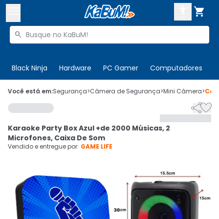



Buscar produtos


Enviar para:
Digite o CEP
Black Ninja
Hardware
PC Gamer
Computadores
P

Olá. Acesse sua conta
Você está em:
Segurança
>
Câmera de Segurança
>
Mini Câmera
>
Cód


ENTRE

Departamentos
Karaoke Party Box Azul +de 2000 Músicas, 2
CADASTRE-SE
Cupons

Microfones, Caixa De Som
Vendido e entregue por:
GAME LIFE
Mais Vendidos

Ativar tradutor em libras
