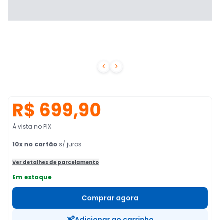


R$ 699,90
À vista no PIX
10
x no cartão
s/ juros
Ver detalhes de parcelamento
Em estoque
Comprar agora
Adicionar ao carrinho