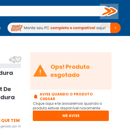
Buscar
s
mputadores
Periféricos
Periféricos
TV
Venda no KaBuM!
TV
Venda no KaBuM!



Ops! Produto
dura
esgotado
t De
AVISE QUANDO O PRODUTO
adura

CHEGAR
Clique aqui e te avisaremos quando o
produto estiver disponível novamente
ME AVISE
 QUE TEM
gerado por IA