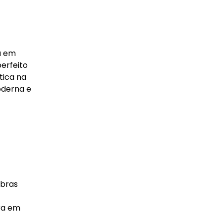
a em
erfeito
tica na
oderna e
lbras
ra em