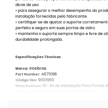
dicas de uso:
• para assegurar o melhor desempenho do produ
instalação fornecidas pelo fabricante.
• certifique-se de ajustar o suporte corretamen
perfeito e seguro em suas portas de vidro.
• mantenha o suporte sempre limpo e livre de o
durabilidade prolongada.
Especificações Técnicas
Intelbras
Marca:
4671098
Part Number:
9003960
Código Sku:
01- Kit de Instalação Para Portas d
Itens Inclusos:
Imagens Meramente Ilustrativas.
Imagens:
1583100001
Código Erp: