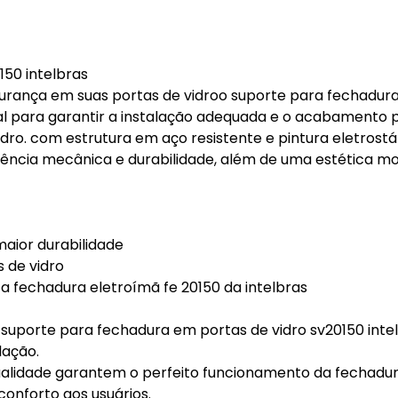
150 intelbras
gurança em suas portas de vidroo suporte para fechadur
eal para garantir a instalação adequada e o acabamento p
dro. com estrutura em aço resistente e pintura eletrostá
stência mecânica e durabilidade, além de uma estética m
maior durabilidade
s de vidro
 a fechadura eletroímã fe 20150 da intelbras
suporte para fechadura em portas de vidro sv20150 inte
lação.
qualidade garantem o perfeito funcionamento da fechadu
conforto aos usuários.