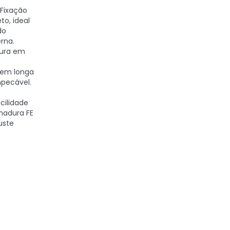
Fixação
to, ideal
do
rna.
tura em
tem longa
mpecável.
cilidade
adura FE
uste