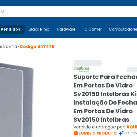
s
 Vendidos
Mais-v-
Black Ninja
Black Ninja
Hardware
Hardware
PC Gamer
PC Gamer
Computadore
Co
letroímã
>
Código
647476
Suporte Para Fecha
Em Portas De Vidro
Sv20150 Intelbras Ki
Instalação De Fech
Em Portas De Vidro
Sv20150 Intelbras
Vendido e entregue por:
AQUI

SOBRE O PRODUTO
Resumo 