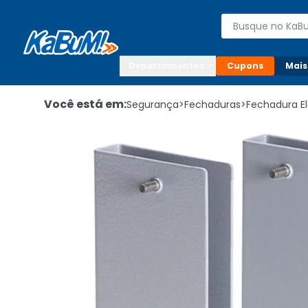
Enviar para:

Buscar produto
Digite o CEP

Departamentos
Cupons
Mais
Você está em:
Segurança
>
Fechaduras
>
Fechadura E