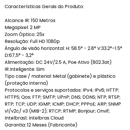
Características Gerais do Produto:
Alcance IR: 150 Metros
Megapixel: 2 MP
Zoom Óptico: 25x
Resolução: Full HD 1080p
Ângulo de visão horizontal: H: 58.5° - 2.8° V:33.2°–1.5°
D:67,5° - 3,2°
Alimentação: DC 24V/2.5 A, Poe Ativo (802.3at)
IR inteligente: Sim
Tipo case / material: Metal (gabinete) e plástico
(proteção interna)
Protocolos e serviços suportados: IPv4; IPv6; HTTP;
HTTPS; Qos; FTP; SMTP; UPnP; DNS; DDNS; NTP; RTSP;
RTP; TCP; UDP; IGMP; ICMP; DHCP; PPPoE; ARP; SNMP
v1/v2c/ v3 (MIB-2); RTCP; RTMP; Bonjour; Onvif;
Intelbras1; Intelbras Cloud
Garantia: 12 Meses (Fabricante)