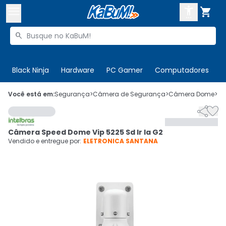



Buscar produtos


Enviar para:
Digite o CEP
Black Ninja
Hardware
PC Gamer
Computadores
P

Olá. Acesse sua conta
Você está em:
Segurança
>
Câmera de Segurança
>
Câmera Dome
>
C


ENTRE

Departamentos
Câmera Speed Dome Vip 5225 Sd Ir Ia G2
CADASTRE-SE
Cupons

Vendido e entregue por:
ELETRONICA SANTANA
Mais Vendidos

Ativar tradutor em libras
