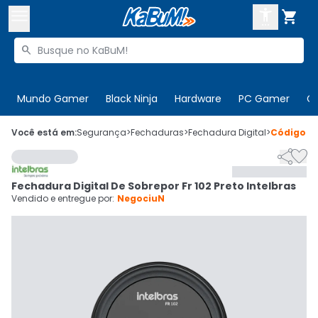



Buscar produtos


Enviar para:
Digite o CEP
Mundo Gamer
Black Ninja
Hardware
PC Gamer
C

Olá. Acesse sua conta
Você está em:
Segurança
>
Fechaduras
>
Fechadura Digital
>
Código
6


ENTRE

Departamentos
Fechadura Digital De Sobrepor Fr 102 Preto Intelbras
CADASTRE-SE
Cupons

Vendido e entregue por:
NegociuN
Mais Vendidos

Ativar tradutor em libras
