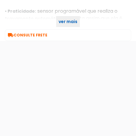
sensor programável que realiza o
• Praticidade:
da porta assim que ela é
travamento automático
ver mais
fechada.

CONSULTE FRETE