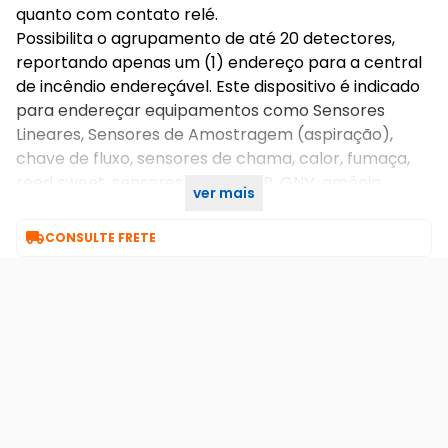
quanto com contato relé.
Possibilita o agrupamento de até 20 detectores,
reportando apenas um (1) endereço para a central
de incêndio endereçável. Este dispositivo é indicado
para endereçar equipamentos como Sensores
Lineares, Sensores de Amostragem (aspiração),
chave de fluxo, sensores de chama, calor, fumaça,
reed sweet, sensores de gás GLP, GNV, amônia,
ver mais
hidrogênio entre outros.

CONSULTE FRETE