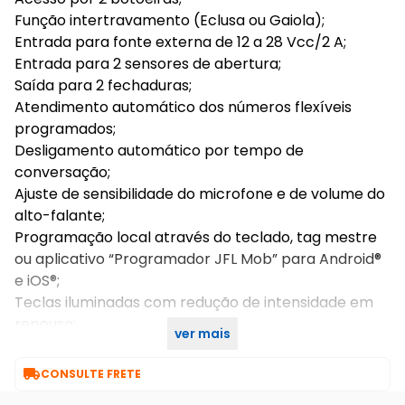
Função intertravamento (Eclusa ou Gaiola);
Entrada para fonte externa de 12 a 28 Vcc/2 A;
Entrada para 2 sensores de abertura;
Saída para 2 fechaduras;
Atendimento automático dos números flexíveis
programados;
Desligamento automático por tempo de
conversação;
Ajuste de sensibilidade do microfone e de volume do
alto-falante;
Programação local através do teclado, tag mestre
ou aplicativo “Programador JFL Mob” para Android®
e iOS®;
Teclas iluminadas com redução de intensidade em
repouso;
ver mais
Atualização de firmware via Bootloader.

CONSULTE FRETE