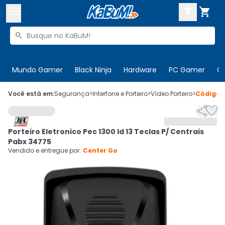



Buscar produtos


Enviar para:
Digite o CEP
Mundo Gamer
Black Ninja
Hardware
PC Gamer
C

Olá. Acesse sua conta
Você está em:
Segurança
>
Interfone e Porteiro
>
Vídeo Porteiro
>
Código


ENTRE

Departamentos
Porteiro Eletronico Pec 1300 Id 13 Teclas P/ Centrais
CADASTRE-SE
Cupons

Pabx 34775
Vendido e entregue por:
Center Go
Mais Vendidos

Ativar tradutor em libras
