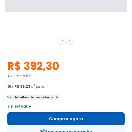


R$ 392,30
À vista no PIX
10
x
R$ 39,23
s/ juros
Ver detalhes de parcelamento
Em estoque
Comprar agora
Adicionar ao carrinho