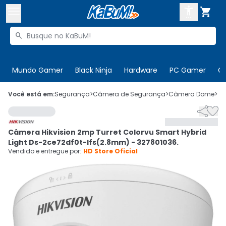



Buscar produtos


Enviar para:
Digite o CEP
Mundo Gamer
Black Ninja
Hardware
PC Gamer
C

Olá. Acesse sua conta
Você está em:
Segurança
>
Câmera de Segurança
>
Câmera Dome
>
C


ENTRE

Departamentos
Câmera Hikvision 2mp Turret Colorvu Smart Hybrid
CADASTRE-SE
Cupons

Light Ds-2ce72df0t-lfs(2.8mm) - 327801036.
Vendido e entregue por:
HD Store Oficial
Mais Vendidos

Ativar tradutor em libras
