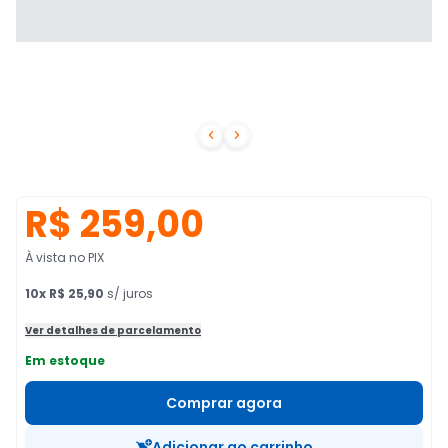


R$ 259,00
À vista no PIX
10
x
R$ 25,90
s/ juros
Ver detalhes de parcelamento
Em estoque
Comprar agora
Adicionar ao carrinho