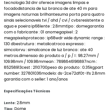
tecnologia 3d dnr oferece imagens limpas e
focadodistancia de luz branca de ate 40 m para
imagens noturnas brilhantesuma porta para quatro
sinais selecionaveis tvi / ahd / cvi / cvbsresistente a
agua e poeira ip68lente : 2.8mmtipo : domegarantia
com o fabricante : 01 anomegapixel : 2
megapixelsprotecao : ip68wdr wide dynamic range :
130 dbestrutura : metalicatroca expressa :
simcolorvu : simalcance de luz branca : ate 40
metros.dimensao do produto a / p / l : 98.27mm /
109.98mm / 109.98mmean : 7898646196897ncm :
85258913cest : 2110700peso do produto : 0.35kgpart
number: 327801036modelo: ds-2ce72df0t-lfs 2.8mm
garantia com o seller: 1 ano/anos
Especificações Técnicas
2.8mm
Lente:
Dome
Tipo: