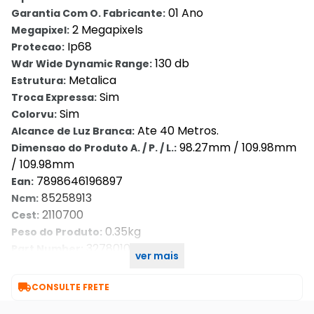
01 Ano
Garantia Com O. Fabricante:
2 Megapixels
Megapixel:
Ip68
Protecao:
130 db
Wdr Wide Dynamic Range:
Metalica
Estrutura:
Sim
Troca Expressa:
Sim
Colorvu:
Ate 40 Metros.
Alcance de Luz Branca:
98.27mm / 109.98mm
Dimensao do Produto A. / P. / L.:
/ 109.98mm
7898646196897
Ean:
85258913
Ncm:
2110700
Cest:
0.35kg
Peso do Produto:
327801036
Part Number:
ver mais
1 Ano/anos
Garantia Com O. Seller::

CONSULTE FRETE