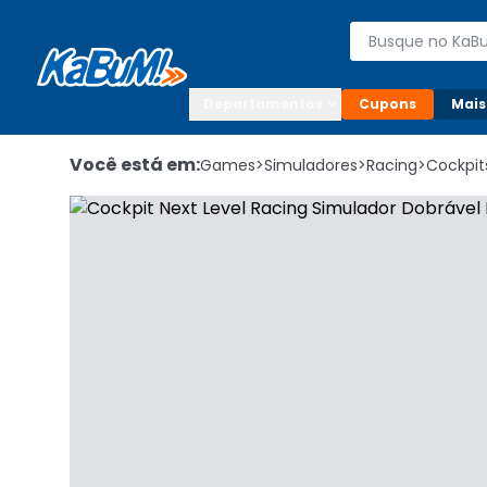
Enviar para:

Buscar produto
Digite o CEP

Departamentos
Cupons
Mais
Você está em:
Games
>
Simuladores
>
Racing
>
Cockpit