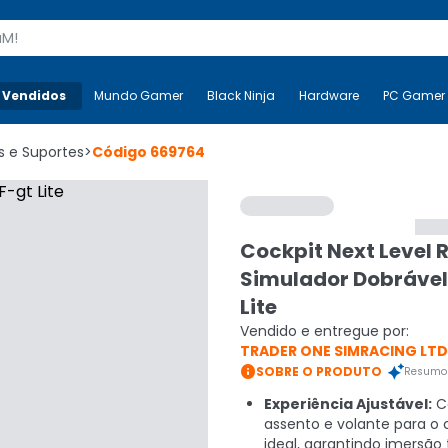
s
 Vendidos
Mais-v-
Mundo Gamer
Mundo Gamer
Black Ninja
Black Ninja
Hardware
Hardware
PC Gamer
s e Suportes
>
Código
669764
Cockpit Next Level 
Simulador Dobrável
Lite
Vendido e entregue por:
TRADER ONE SIMRACING LTD

SOBRE O PRODUTO
Resumo 
Experiência Ajustável:
Co
assento e volante para o 
ideal, garantindo imersão