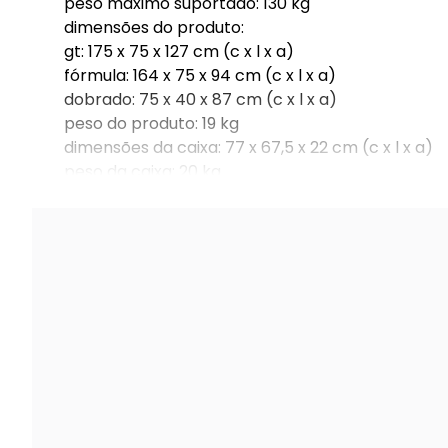
peso máximo suportado: 130 kg
dimensões do produto:
gt: 175 x 75 x 127 cm (c x l x a)
fórmula: 164 x 75 x 94 cm (c x l x a)
dobrado: 75 x 40 x 87 cm (c x l x a)
peso do produto: 19 kg
dimensões da caixa: 77 x 67,5 x 22 cm (c x l x a)
peso da caixa: 20 kg
número da peça: nlr-s015