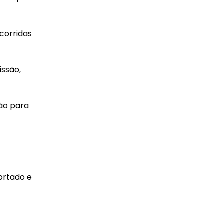
 corridas
issão,
ção para
ortado e