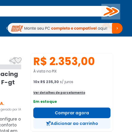
Buscar
PC Gamer
Computadores
Computadores
Periféricos
Periféricos
TV
Venda no KaBuM!
TV
Venda no KaBuM!
R$ 2.353,00


À vista no PIX
Racing
 F-gt
10
x
R$ 235,30
s/ juros
Ver detalhes de parcelamento
Em estoque
A.
gerado por IA
Comprar agora
nfigure o
Adicionar ao carrinho
conforto
 total em