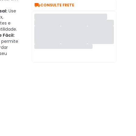

CONSULTE FRETE
al:
Use
x,
tes e
ilidade.
Fácil:
e permite
rdar
seu