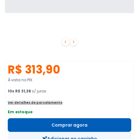


R$ 313,90
À vista no PIX
10
x
R$ 31,38
s/ juros
Ver detalhes de parcelamento
Em estoque
Comprar agora
Adicionar ao carrinho