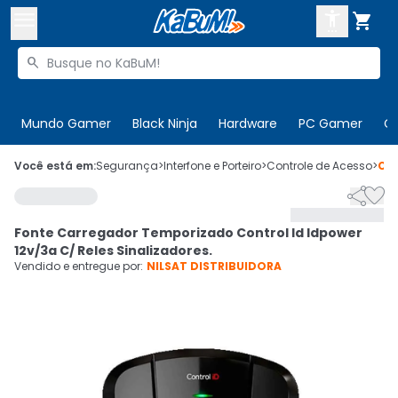



Buscar produtos


Enviar para:
Digite o CEP
Mundo Gamer
Black Ninja
Hardware
PC Gamer
C

Olá. Acesse sua conta
Você está em:
Segurança
>
Interfone e Porteiro
>
Controle de Acesso
>
Có


ENTRE

Departamentos
Fonte Carregador Temporizado Control Id Idpower
CADASTRE-SE
Cupons

12v/3a C/ Reles Sinalizadores.
Vendido e entregue por:
NILSAT DISTRIBUIDORA
Mais Vendidos

Ativar tradutor em libras
