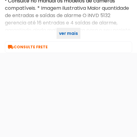
² Consulte no manual os modelos de câmeras
compatíveis. * Imagem ilustrativa Maior quantidade
de entradas e saídas de alarme O iNVD 5132
gerencia até 16 entradas e 4 saídas de alarme,
garantindo ainda mais segurança para o seu projeto
ver mais
de CFTV IP. Ficha técnica – iNVD 5132.pdf

CONSULTE FRETE