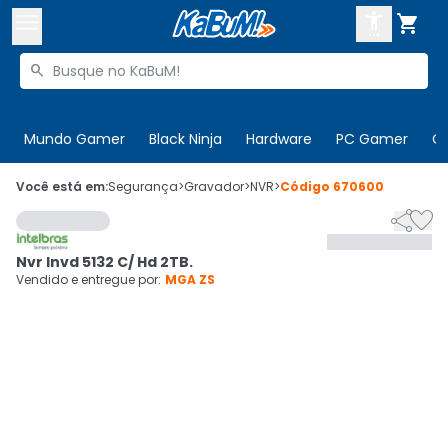



Buscar produtos


Enviar para:
Digite o CEP
Mundo Gamer
Black Ninja
Hardware
PC Gamer
C

Olá. Acesse sua conta
Você está em:
Segurança
>
Gravador
>
NVR
>
Código
670600


ENTRE

Departamentos
Nvr Invd 5132 C/ Hd 2TB.
CADASTRE-SE
Cupons

Vendido e entregue por:
MGA ZS
Mais Vendidos

Ativar tradutor em libras
