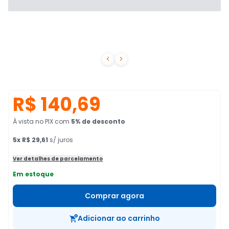


R$ 140,69
À vista no PIX
com
5
% de desconto
5
x
R$ 29,61
s/ juros
Ver detalhes de parcelamento
Em estoque
Comprar agora
Adicionar ao carrinho