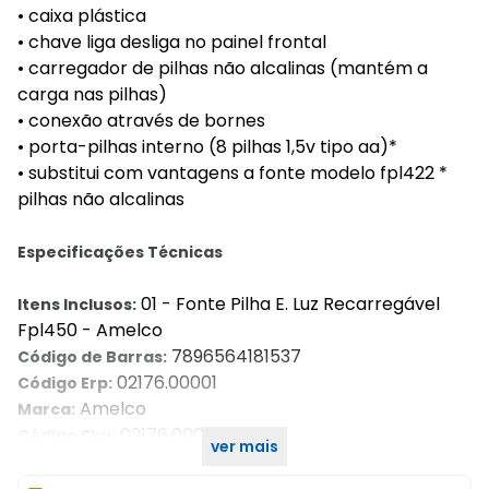
• caixa plástica
• chave liga desliga no painel frontal
• carregador de pilhas não alcalinas (mantém a
carga nas pilhas)
• conexão através de bornes
• porta-pilhas interno (8 pilhas 1,5v tipo aa)*
• substitui com vantagens a fonte modelo fpl422 *
pilhas não alcalinas
Especificações Técnicas
01 - Fonte Pilha E. Luz Recarregável
Itens Inclusos:
Fpl450 - Amelco
7896564181537
Código de Barras:
02176.00001
Código Erp:
Amelco
Marca:
02176.00001
Código Sku:
ver mais
Imagens Meramente Ilustrativas.
Imagens: