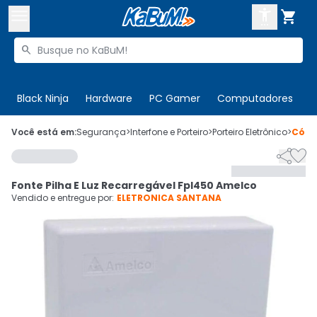



Buscar produtos


Enviar para:
Digite o CEP
Black Ninja
Hardware
PC Gamer
Computadores
P

Olá. Acesse sua conta
Você está em:
Segurança
>
Interfone e Porteiro
>
Porteiro Eletrônico
>
Códi


ENTRE

Departamentos
Fonte Pilha E Luz Recarregável Fpl450 Amelco
CADASTRE-SE
Cupons

Vendido e entregue por:
ELETRONICA SANTANA
Mais Vendidos

Ativar tradutor em libras
