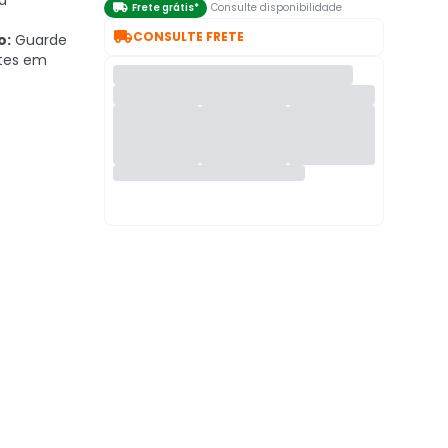
a

Frete grátis*
Consulte disponibilidade

CONSULTE FRETE
o:
Guarde
tes em