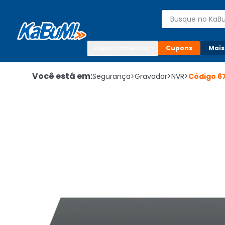
Enviar para:

Buscar produto
Digite o CEP

Departamentos
Cupons
Mais
Você está em:
Segurança
>
Gravador
>
NVR
>
Código
6