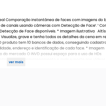
al Comparação instantânea de faces com imagens do 
 de canais usando câmeras com Detecção de Face¹. ¹ Con
tecção de Face disponíveis. * Imagem ilustrativa Altí
Visualize, grave e tenha todos os detalhes da cena em r
O produto tem 10 bancos de dados, conseguindo cadastr
idade, endereço e identificação de cada face. * Imagem
o do mercado O iNVD possui espaço para o uso de HDs
ntindo maior armazenamento e mais suporte aos vídeos
ver mais
NVD 1016.pdf