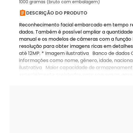
1000 gramas (bruto com embalagem)

DESCRIÇÃO DO PRODUTO
Reconhecimento facial embarcado em tempo re
dados. Também é possível ampliar a quantidade
manual e os modelos de câmeras com a função De
resolução para obter imagens ricas em detalhes 
até 12MP. * Imagem ilustrativa Banco de dados 
informações como nome, gênero, idade, nacional
ilustrativa Maior capacidade de armazenament
especialmente projetados para segurança, gara
arquivos. * Imagem ilustrativa Ficha técnica – i