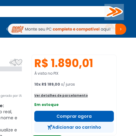
Buscar
PC Gamer
Computadores
Computadores
Periféricos
Periféricos
TV
Venda no KaBuM!
TV
Venda no KaBuM!
R$ 1.890,01


À vista no PIX
10
x
R$ 189,00
s/ juros
Ver detalhes de parcelamento
gerado por IA
Em estoque
e:
real,
Comprar agora
 nome e
Adicionar ao carrinho
sualize e