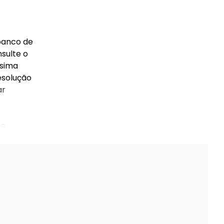
banco de
sulte o
ssima
esolução
ar
 e