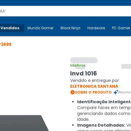
s
 Vendidos
Mais-v-
Mundo Gamer
Mundo Gamer
Black Ninja
Black Ninja
Hardware
Hardware
PC Gamer
73899
Invd 1016
Vendido e entregue por:
ELETRONICA SANTANA

SOBRE O PRODUTO
Resumo 
Identificação Inteligent
Compare faces em tempo 
gerenciando dados como
idade.
Imagens Detalhadas:
Vi