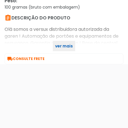
Peso
:
100 gramas (bruto com embalagem)

DESCRIÇÃO DO PRODUTO
Olá somos a versux distribuidora autorizada da
garen ! Automação de portões e equipamentos de
segurança. Garantia de 12 meses ! Base da central
ver mais
smart garen

CONSULTE FRETE