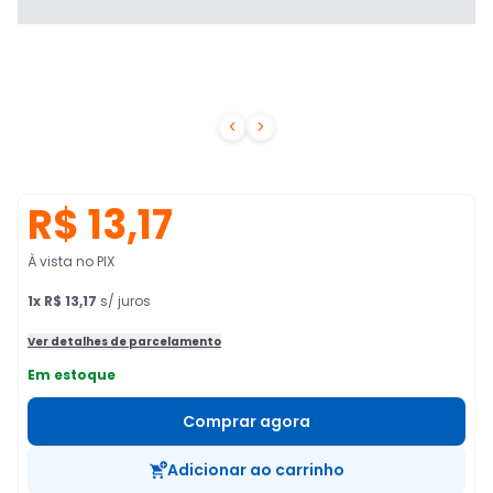


R$ 13,17
À vista no PIX
1
x
R$ 13,17
s/ juros
Ver detalhes de parcelamento
Em estoque
Comprar agora
Adicionar ao carrinho