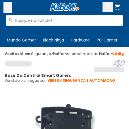



Buscar produtos


Enviar para:
Digite o CEP
Mundo Gamer
Black Ninja
Hardware
PC Gamer
C

Olá. Acesse sua conta
Você está em:
Segurança
>
Portão
>
Automatizador de Portão
>
Código


ENTRE

Departamentos
Base Da Central Smart Garen.
CADASTRE-SE
Cupons

Vendido e entregue por:
VERSUX SEGURANCA E AUTOMACAO
Mais Vendidos

Ativar tradutor em libras
