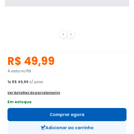


R$ 49,99
À vista no PIX
1
x
R$ 49,99
s/ juros
Ver detalhes de parcelamento
Em estoque
Comprar agora
Adicionar ao carrinho