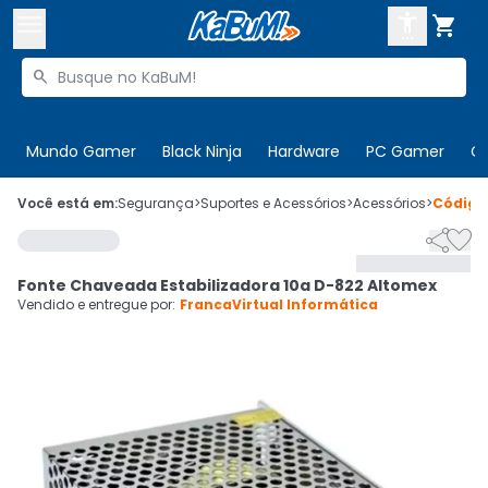



Buscar produtos


Enviar para:
Digite o CEP
Mundo Gamer
Black Ninja
Hardware
PC Gamer
C

Olá. Acesse sua conta
Você está em:
Segurança
>
Suportes e Acessórios
>
Acessórios
>
Códig


ENTRE

Departamentos
Fonte Chaveada Estabilizadora 10a D-822 Altomex
CADASTRE-SE
Cupons

Vendido e entregue por:
FrancaVirtual Informática
Mais Vendidos

Ativar tradutor em libras
