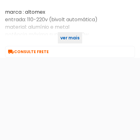
marca : altomex
entrada: 110-220v (bivolt automática)
material: alumínio e metal
potência máxima suportada: 120w
ver mais
saída: 12v e 10a

CONSULTE FRETE