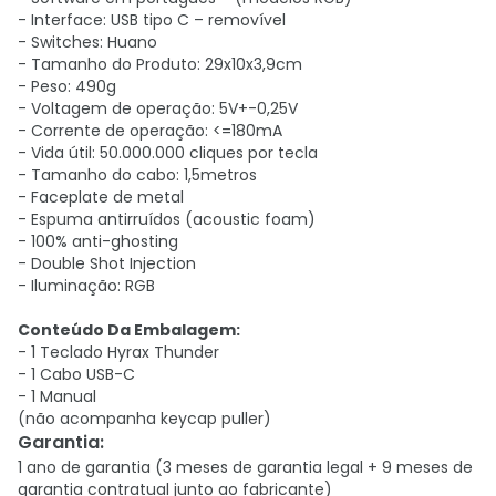
- Interface: USB tipo C – removível
- Switches: Huano
- Tamanho do Produto: 29x10x3,9cm
- Peso: 490g
- Voltagem de operação: 5V+-0,25V
- Corrente de operação: <=180mA
- Vida útil: 50.000.000 cliques por tecla
- Tamanho do cabo: 1,5metros
- Faceplate de metal
- Espuma antirruídos (acoustic foam)
- 100% anti-ghosting
- Double Shot Injection
- Iluminação: RGB
Conteúdo Da Embalagem:
- 1 Teclado Hyrax Thunder
- 1 Cabo USB-C
- 1 Manual
(não acompanha keycap puller)
Garantia
:
1 ano de garantia (3 meses de garantia legal + 9 meses de
garantia contratual junto ao fabricante)