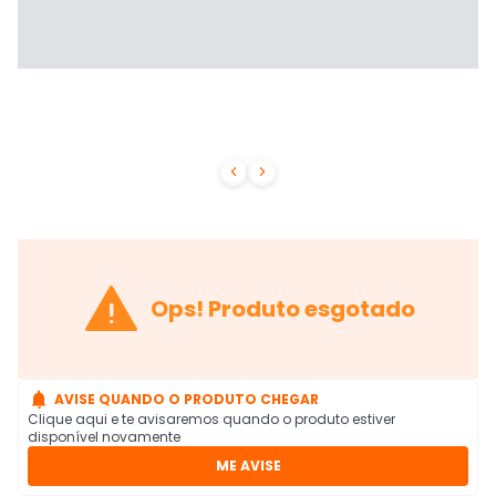



Ops! Produto esgotado

AVISE QUANDO O PRODUTO CHEGAR
Clique aqui e te avisaremos quando o produto estiver
disponível novamente
ME AVISE