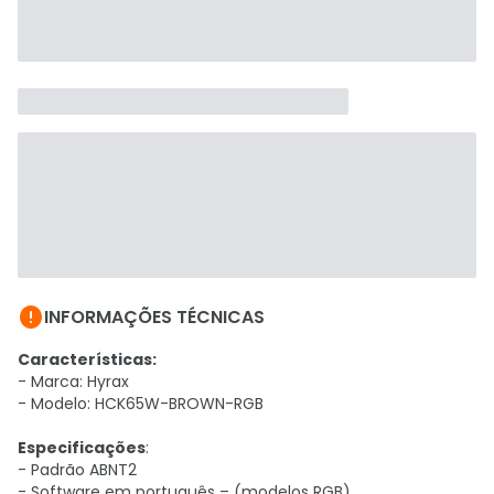

INFORMAÇÕES TÉCNICAS
Características:
- Marca: Hyrax
- Modelo: HCK65W-BROWN-RGB
Especificações
:
- Padrão ABNT2
- Software em português – (modelos RGB)