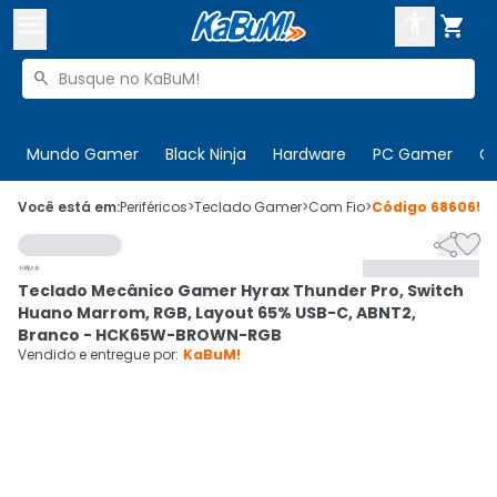



Buscar produtos


Enviar para:
Digite o CEP
Mundo Gamer
Black Ninja
Hardware
PC Gamer
C

Olá. Acesse sua conta
Você está em:
Periféricos
>
Teclado Gamer
>
Com Fio
>
Código
686065


ENTRE

Departamentos
Teclado Mecânico Gamer Hyrax Thunder Pro, Switch
CADASTRE-SE
Cupons

Huano Marrom, RGB, Layout 65% USB-C, ABNT2,
Branco - HCK65W-BROWN-RGB
Mais Vendidos

Vendido e entregue por:
KaBuM!
Ativar tradutor em libras
