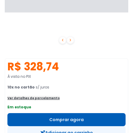


R$ 328,74
À vista no PIX
10
x no cartão
s/ juros
Ver detalhes de parcelamento
Em estoque
Comprar agora
Adicionar ao carrinho