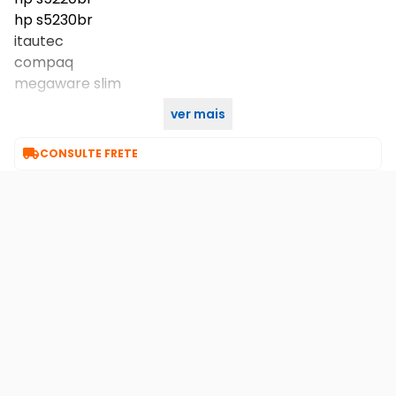
hp s5230br
itautec
compaq
megaware slim
ver mais
cabo de 24 pinos com comprimento de 34cm

CONSULTE FRETE