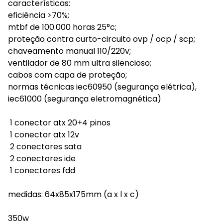
características:
eficiência >70%;
mtbf de 100.000 horas 25°c;
proteção contra curto-circuito ovp / ocp / scp;
chaveamento manual 110/220v;
ventilador de 80 mm ultra silencioso;
cabos com capa de proteção;
normas técnicas iec60950 (segurança elétrica),
iec61000 (segurança eletromagnética)
1 conector atx 20+4 pinos
1 conector atx 12v
2 conectores sata
2 conectores ide
1 conectores fdd
medidas: 64x85x175mm (a x l x c)
350w