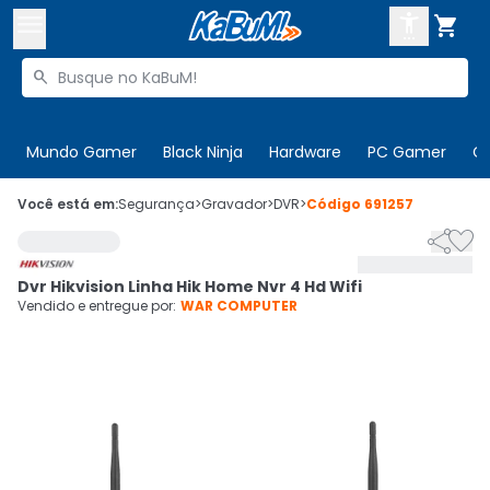



Buscar produtos


Enviar para:
Digite o CEP
Mundo Gamer
Black Ninja
Hardware
PC Gamer
C

Olá. Acesse sua conta
Você está em:
Segurança
>
Gravador
>
DVR
>
Código
691257


ENTRE

Departamentos
Dvr Hikvision Linha Hik Home Nvr 4 Hd Wifi
CADASTRE-SE
Cupons

Vendido e entregue por:
WAR COMPUTER
Mais Vendidos

Ativar tradutor em libras
