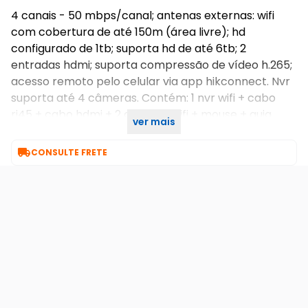
4 canais - 50 mbps/canal; antenas externas: wifi
com cobertura de até 150m (área livre); hd
configurado de 1tb; suporta hd de até 6tb; 2
entradas hdmi; suporta compressão de vídeo h.265;
acesso remoto pelo celular via app hikconnect. Nvr
suporta até 4 câmeras. Contém: 1 nvr wifi + cabo
rj45 + cabo hdmi + 2 antenas wifi + mouse + guia
ver mais
rápido de instalação + cd rom + fonte

CONSULTE FRETE