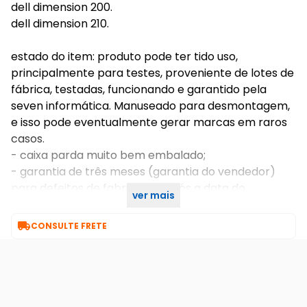
dell dimension 200.
dell dimension 210.
estado do item: produto pode ter tido uso,
principalmente para testes, proveniente de lotes de
fábrica, testadas, funcionando e garantido pela
seven informática. Manuseado para desmontagem,
e isso pode eventualmente gerar marcas em raros
casos.
- caixa parda muito bem embalado;
- garantia de três meses (garantia do vendedor)
para defeitos de fabricação após a data do
ver mais
recebimento (não cobrimos mal uso).

CONSULTE FRETE