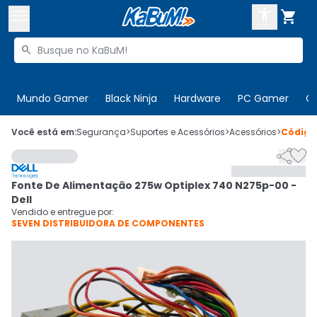



Buscar produtos


Enviar para:
Digite o CEP
Mundo Gamer
Black Ninja
Hardware
PC Gamer
C

Olá. Acesse sua conta
Você está em:
Segurança
>
Suportes e Acessórios
>
Acessórios
>
Códig


ENTRE

Departamentos
Fonte De Alimentação 275w Optiplex 740 N275p-00 -
CADASTRE-SE
Cupons

Dell
Vendido e entregue por:
SEVEN DISTRIBUIDORA DE COMPONENTES
Mais Vendidos

Ativar tradutor em libras
