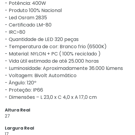
- Potência: 400W
- Produto 100% Nacional
- Led Osram 2835
- Certificado LM-80
- IRC>80
- Quantidade de LED 320 peças
- Temperatura de cor: Branco frio (6500K)
- Material: NYLON + PC ( 100% reciclado )
- Vida útil estimada de até 25.000 horas
- Luminosidade: Aproximadamente 36.000 lúmens
- Voltagem: Bivolt Automático
- Ângulo: 120º
- Proteção: IP66
- Dimensões – L 23,0 x C 4,0 x A 17,0 cm
Altura Real
27
Largura Real
17