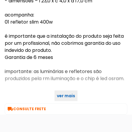
- dimensões – l 23,0 x c 4,0 x a 17,0 cm
acompanha:
01 refletor slim 400w
é importante que a instalação do produto seja feita
por um profissional, não cobrimos garantia do uso
indevido do produto.
Garantia de 6 meses
importante: as luminárias e refletores são
produzidos pela rm iluminação e o chip é led osram.
ver mais
compatível com refletores importados chineses

CONSULTE FRETE