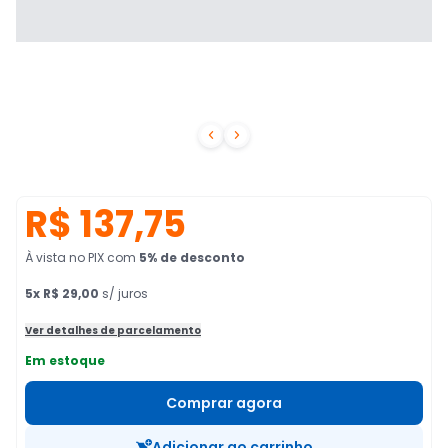


R$ 137,75
À vista no PIX
com
5
% de desconto
5
x
R$ 29,00
s/ juros
Ver detalhes de parcelamento
Em estoque
Comprar agora
Adicionar ao carrinho