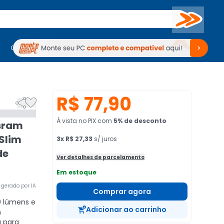
Buscar
PC Gamer
Computadores
Computadores
Periféricos
Periféricos
TV
Venda no KaBuM!
TV
Venda no KaBuM!
R$ 77,90


À vista no PIX
com
5
% de desconto
Osram
 Slim
3
x
R$ 27,33
s/ juros
de
Ver detalhes de parcelamento
Em estoque
gerado por IA
Comprar agora
 lúmens e
Adicionar ao carrinho
m
a para