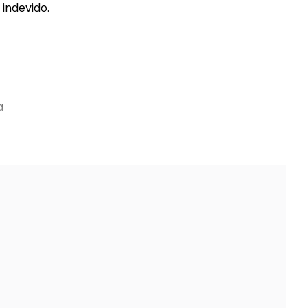
indevido.
a