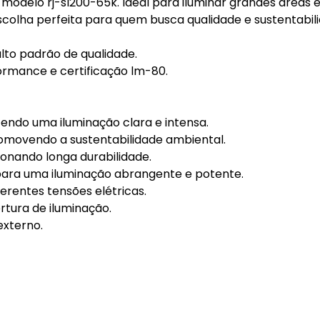
, modelo rj-sl200-65k. Ideal para iluminar grandes áreas 
 escolha perfeita para quem busca qualidade e sustentabil
lto padrão de qualidade.
ormance e certificação lm-80.
endo uma iluminação clara e intensa.
romovendo a sustentabilidade ambiental.
ionando longa durabilidade.
ara uma iluminação abrangente e potente.
erentes tensões elétricas.
rtura de iluminação.
externo.