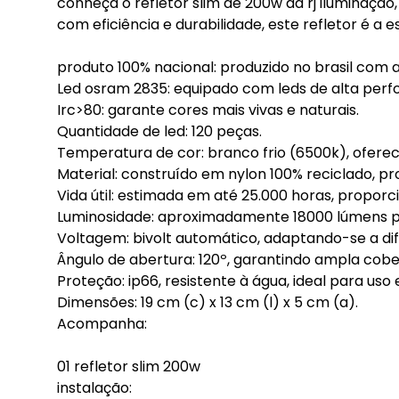
conheça o refletor slim de 200w da rj iluminação
com eficiência e durabilidade, este refletor é a
produto 100% nacional: produzido no brasil com a
Led osram 2835: equipado com leds de alta perf
Irc>80: garante cores mais vivas e naturais.
Quantidade de led: 120 peças.
Temperatura de cor: branco frio (6500k), oferec
Material: construído em nylon 100% reciclado, p
Vida útil: estimada em até 25.000 horas, proporc
Luminosidade: aproximadamente 18000 lúmens p
Voltagem: bivolt automático, adaptando-se a dif
Ângulo de abertura: 120º, garantindo ampla cobe
Proteção: ip66, resistente à água, ideal para uso 
Dimensões: 19 cm (c) x 13 cm (l) x 5 cm (a).
Acompanha:
01 refletor slim 200w
instalação: