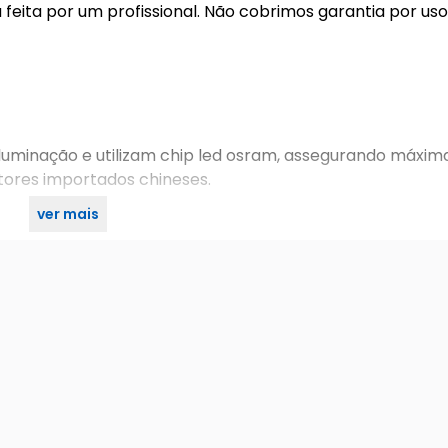
eita por um profissional. Não cobrimos garantia por uso 
j iluminação e utilizam chip led osram, assegurando máxim
ores importados chineses.
ver mais
cia e eficiência do refletor slim rj-sl200-65k!