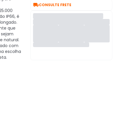

CONSULTE FRETE
5.000
ão IP66, é
olongado.
nte que
 sejam
e natural.
cado com
ma escolha
eta.