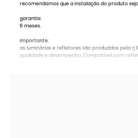
recomendamos que a instalação do produto seja f
garantia:
6 meses.
importante:
as luminárias e refletores são produzidos pela r
qualidade e desempenho. Compatível com reflet
adquira agora e ilumine seu ambiente com a potên