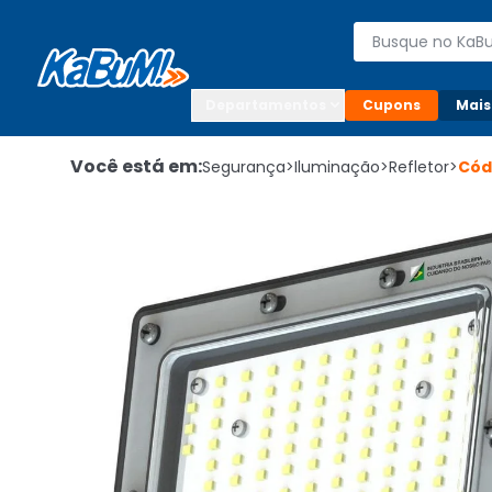
Enviar para:

Buscar produto
Digite o CEP

Departamentos
Cupons
Mais
Você está em:
Segurança
>
Iluminação
>
Refletor
>
Cód