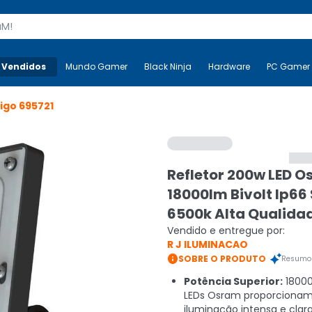
s
 Vendidos
Mais-v-
Mundo Gamer
Mundo Gamer
Black Ninja
Black Ninja
Hardware
Hardware
PC Gamer
igo
695721
Refletor 200w LED 
18000lm Bivolt Ip66
6500k Alta Qualida
Vendido e entregue por:
R J ILUMINACAO

SOBRE O PRODUTO
Resumo 
Potência Superior:
18000
LEDs Osram proporciona
iluminação intensa e clar