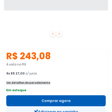


R$ 243,08
À vista no PIX
9
x
R$ 27,00
s/ juros
Ver detalhes de parcelamento
Em estoque
Comprar agora
Adicionar ao carrinho