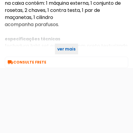
na caixa contém: 1 máquina externa, 1 conjunto de
rosetas, 2 chaves, 1 contra testa, 1 par de
maçanetas, 1 cilindro
acompanha parafusos.
especificações técnicas
fechadura light set externa 40mm preto texturizado
ver mais
k13-20/007 lockwell

CONSULTE FRETE