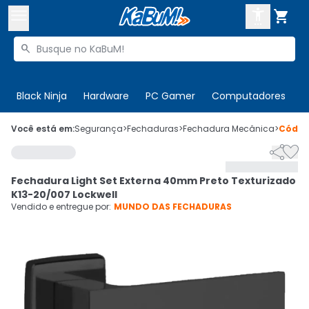



Buscar produtos


Enviar para:
Digite o CEP
Black Ninja
Hardware
PC Gamer
Computadores
P

Olá. Acesse sua conta
Você está em:
Segurança
>
Fechaduras
>
Fechadura Mecânica
>
Códi


ENTRE

Departamentos
Fechadura Light Set Externa 40mm Preto Texturizado
CADASTRE-SE
Cupons

K13-20/007 Lockwell
Vendido e entregue por:
MUNDO DAS FECHADURAS
Mais Vendidos

Ativar tradutor em libras
